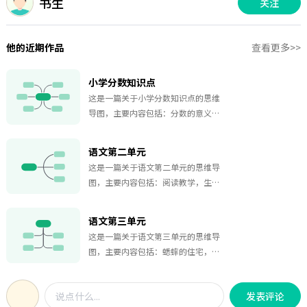
书生
关注
他的近期作品
查看更多>>
小学分数知识点
这是一篇关于小学分数知识点的思维
导图，主要内容包括：分数的意义，
数轴三要素，分数的分类，分数的性
质，分数的通分，循环小数，循环小
语文第二单元
数化分数，分数的运算，小数化分数
这是一篇关于语文第二单元的思维导
方法，分数除法解决问题。
图，主要内容包括：阅读教学，生字
教学，语文园地，习作。涵盖所有核
心内容，非常方便大家学习，有需要
语文第三单元
的同学，可以收藏下哟。
这是一篇关于语文第三单元的思维导
图，主要内容包括：蟋蟀的住宅，爬
山虎的脚，古诗三首，园地三。涵盖
所有核心内容，非常方便大家学习，
发表评论
有需要的同学，可以收藏下哟。