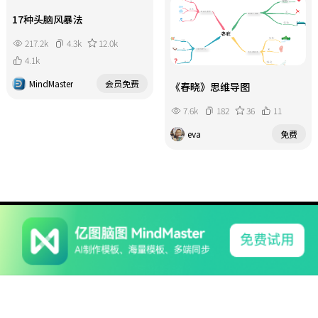
17种头脑风暴法
217.2k
4.3k
12.0k
4.1k
MindMaster
会员免费
《春晓》思维导图
7.6k
182
36
11
eva
免费