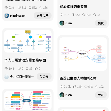
安全教育的重要性
23.9k
311
552
166
9.1k
955
100
18
MindMaster
会员免费
issen
免费
个人日常活动安排思维导图
10.4k
0
85
0
少儿栏目外景策划波波老师
仅公开
西游记主要人物性格分析
21.0k
1.5k
648
102
issen
免费