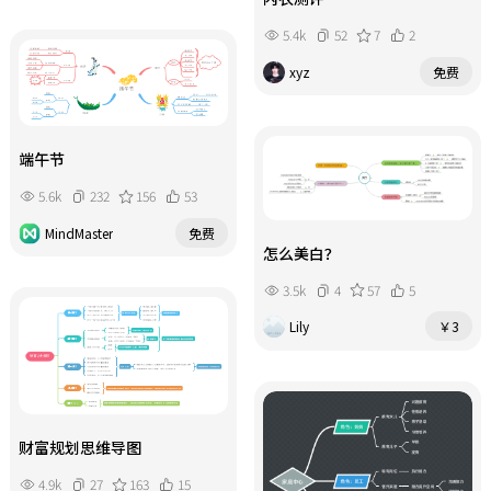
5.4k
52
7
2
xyz
免费
端午节
5.6k
232
156
53
MindMaster
免费
怎么美白？
3.5k
4
57
5
Lily
￥3
财富规划思维导图
4.9k
27
163
15