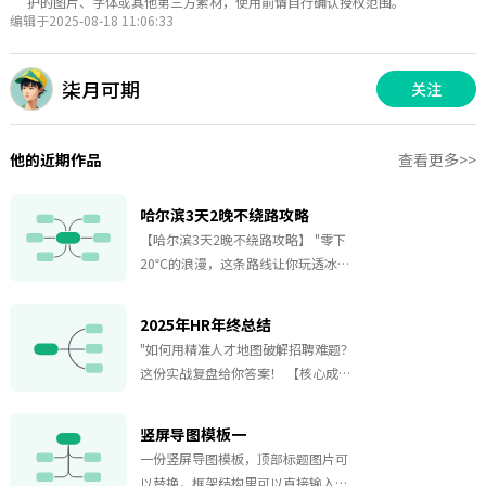
护的图片、字体或其他第三方素材，使用前请自行确认授权范围。
编辑于2025-08-18 11:06:33
柒月可期
关注
他的近期作品
查看更多>>
哈尔滨3天2晚不绕路攻略
【哈尔滨3天2晚不绕路攻略】 "零下
20℃的浪漫，这条路线让你玩透冰雪
之都！" 这份攻略专为短途游设计，串
联中央大街、索菲亚教堂等经典地
2025年HR年终总结
标，兼顾冰雪大世界狂欢与老道外美
"如何用精准人才地图破解招聘难题？
食探店行程安排紧凑不绕路，白天赏
这份实战复盘给你答案！ 【核心成
俄式建筑群，夜晚感受冰灯魔力，更
果】Q2前完成2个核心岗位人才地
贴心标注防寒装备建议，适合想高效
图，招聘完成率超计划20%，复试通
体验哈尔滨冬日魅力的旅行者。
竖屏导图模板一
过率提升15%【方法论】需求对齐业
一份竖屏导图模板，顶部标题图片可
务专家评估行业场景破圈三板斧，输
以替换，框架结构里可以直接输入文