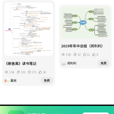
2019年年中总结（闵利利）
3.9k
42
31
8
闵利利
免费
《断舍离》读书笔记
3.5k
103
175
38
風兒
免费