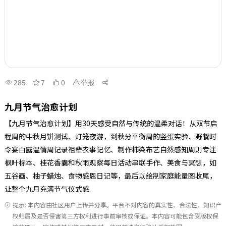
285
7
0
举报
九月节气治愈计划
【九月节气治愈计划】用30天感受自然与传统的温柔对话！从双节启
程周的中秋月饼测试、灯笼夜游，到秋分平衡周的竖蛋实验、野餐时
令宴白露温情周记录祖辈农事记忆、制作柿染布艺自然感知周则专注
枫叶标本、桂花香囊和秋雨观察每日活动串联手作、美食与冥想，如
五谷画、柚子蜡烛、食物感恩日记等，最后以绘制家庭能量图收尾，
让整个九月充满节气仪式感.
提示: 本内容由社区用户上传并分享。平台不对内容的真实性、合法性、知识产
权归属及是否侵害第三方权利进行事前审核或保证。本内容可能包含受版权保