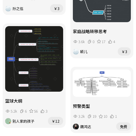
孙之伍
￥3
家庭战略转移思考
3.6k
0
17
4
颖儿
￥3
篮球大纲
预警类型
5.2k
6
56
3
3.2k
19
10
1
别人家的孩子
￥12
魏鸿达
免费