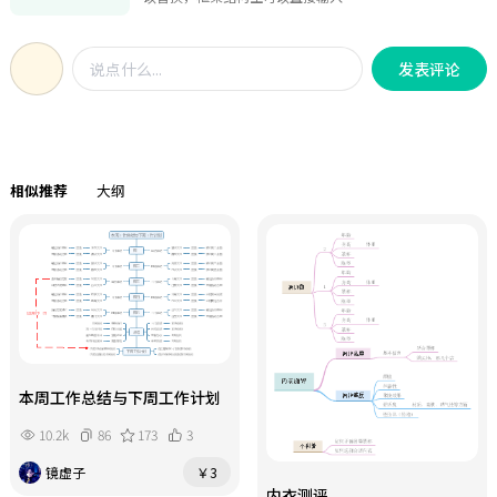
出《招聘SOP》反哺团队【破局点】
字，模板已经预设了各种元素和格
智能筛选系统 新增专员 渠道经费投
式，使用者只需要填写相应的信息即
入，解决到面率骤降10%难题。【规
发表评论
可，避免了繁琐的设置和调整过程。
划】上线招聘管理系统，拓展行业猎
头资源，用OGSM拆解明年核心计划"
。
相似推荐
大纲
本周工作总结与下周工作计划
10.2k
86
173
3
镜虚子
￥3
内衣测评