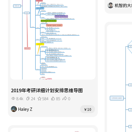
机智的大
2019年考研详细计划安排思维导图
8.4k
24
584
85
0
Haley Z
￥10