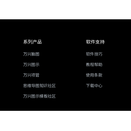
系列产品
软件支持
万兴脑图
软件技巧
万兴图示
教程帮助
万兴项管
使用条款
思维导图知识社区
下载中心
万兴图示模板社区
ICP备16029015号