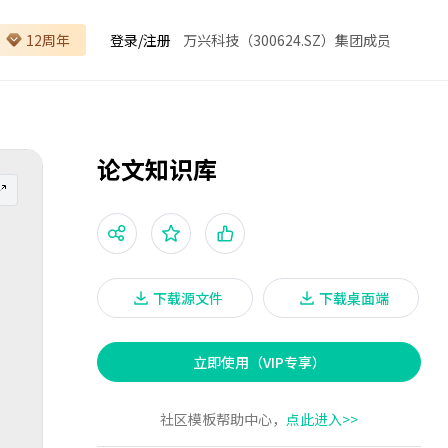
12周年
登录
/
注册
万兴科技（300624.SZ）集团成员
论文知识库
下载源文件
下载桌面端
立即使用（VIP专享）
社区模板帮助中心，
点此进入>>