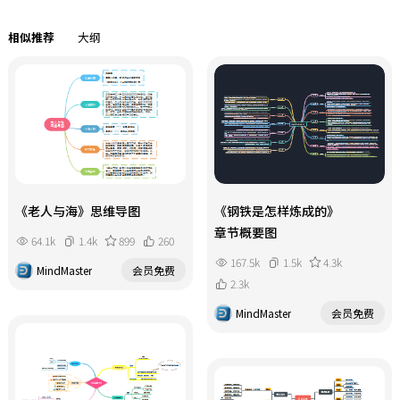
相似推荐
大纲
《老人与海》思维导图
《钢铁是怎样炼成的》
章节概要图
64.1k
1.4k
899
260
167.5k
1.5k
4.3k
MindMaster
会员免费
2.3k
MindMaster
会员免费