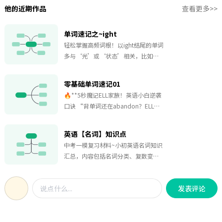
他的近期作品
查看更多>>
单词速记之~ight
轻松掌握高频词根！以ight结尾的单词
多与‘光’或‘状态’相关，比如
light（光/轻的）、bright（明亮的）
等核心词包括fight（战斗）、
零基础单词速记01
right（正确的）、sight（视力）等高
🔥**5秒魔记ELL家族！英语小白逆袭
频词，还有flight（航班）、
口诀 “背单词还在abandon？ELL家
weight（重量）等实用词汇拓展词如
族魔性口诀拯救你！💥 离谱但有用的
knight（骑士）和delight（喜悦）能
记忆法，跟读3遍直接刻进DNA～
丰富表达这些词覆盖日常交流、考试
英语【名词】知识点
高频考点，助你快速提升词汇量！
中考一模复习材料~小初英语名词知识
汇总，内容包括名词分类、复数变
形、发音及名词所有格等等，绝对值
得收藏。
发表评论