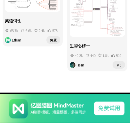
英语词性
65.7k
6.6k
2.4k
578
Ethan
免费
生物必修一
40.2k
440
1.8k
519
issen
￥5