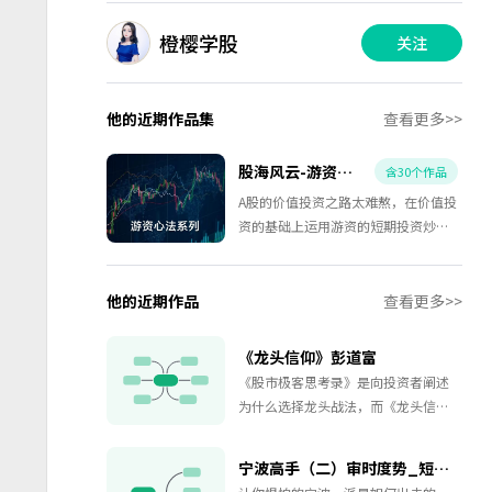
橙樱学股
关注
他的近期作品集
查看更多>>
股海风云-游资心法系列
含30个作品
A股的价值投资之路太难熬，在价值投
资的基础上运用游资的短期投资炒作
未尝不可。
他的近期作品
查看更多>>
《龙头信仰》彭道富
《股市极客思考录》是向投资者阐述
为什么选择龙头战法，而《龙头信
仰》从破执开始，以头“四维”为核
心，深入介绍龙头战法的本质和正
宁波高手（二）审时度势_短线不改
法，力求“重新定义龙头股”。