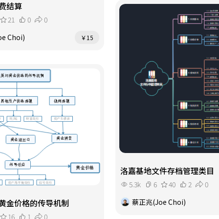
费结算
21
0
0
e Choi)
￥15
洛嘉基地文件存档管理类目
5.3k
6
40
2
0
蔡正兆(Joe Choi)
黄金价格的传导机制
16
1
0