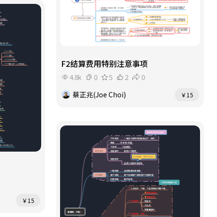
F2结算费用特别注意事项
4.8k
0
5
2
0
蔡正兆(Joe Choi)
￥15
￥15