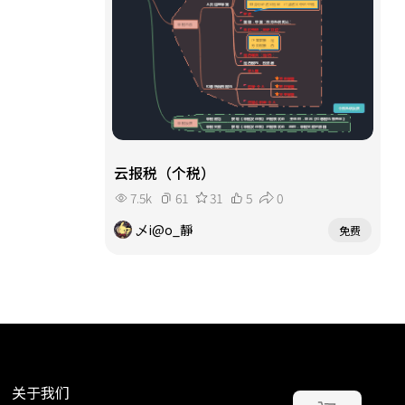
云报税（个税）
7.5k
61
31
5
0
乄i@o_靜
免费
关于我们