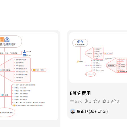
E其它费用
6.7k
1
9
1
0
蔡正兆(Joe Choi)