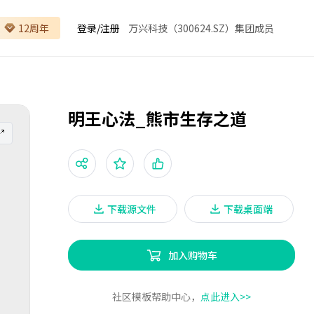
12周年
登录
/
注册
万兴科技（300624.SZ）集团成员
明王心法_熊市生存之道
下载源文件
下载桌面端
加入购物车
社区模板帮助中心，
点此进入>>