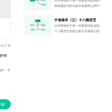
让你惧怕的宁波一派是如何出击的，
审时度势方能让如今龙虎榜上的宁波
一派依然常见，知己知彼方能百战少
败。
宁波高手（三）十八般武艺
让你惧怕的宁波一派是如何出击的，
十八般武艺方能让如今龙虎榜上的宁
波一派依然常见，知己知彼方能百战
少败。
-18 广东
好领
图片、字
评论