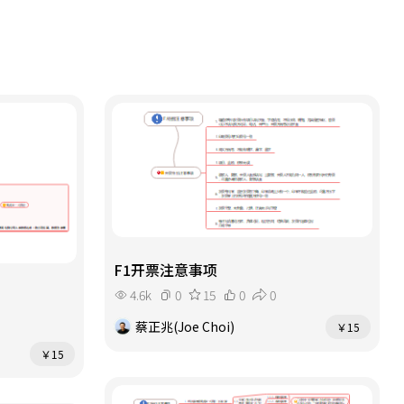
F1开票注意事项
4.6k
0
15
0
0
蔡正兆(Joe Choi)
￥15
￥15