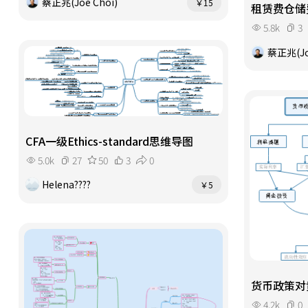
蔡正兆(Joe Choi)
￥15
租赁费仓储
5.8k
3
蔡正兆(Jo
CFA一级Ethics-standard思维导图
5.0k
27
50
3
0
Helena????
￥5
货币政策对
4.2k
0