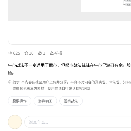
625
10
1
举报
牛市战法不一定适用于熊市，但熊市战法往往在牛市里游刃有余。股
悟。
提示: 本内容由社区用户上传并分享。平台不对内容的真实性、合法性、知
体或其他第三方素材，使用前请自行确认授权范围。
股票操作
游资明王
游资战法