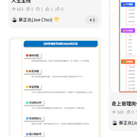
人生主线
663
5
1
1
0
蔡正兆(Joe Choi)
￥3
走上管理岗
580
0
蔡正兆(Jo