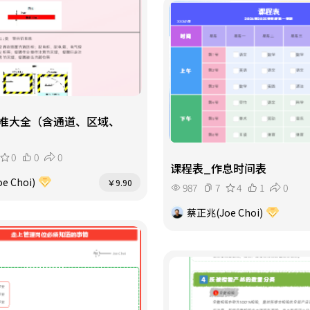
准大全（含通道、区域、
0
0
0
课程表_作息时间表
e Choi)
￥9.90
987
7
4
1
0
蔡正兆(Joe Choi)