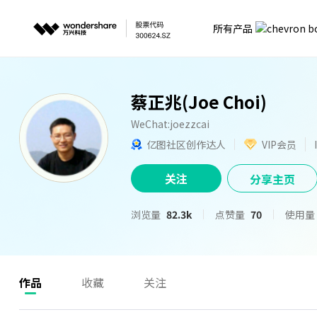
所有产品
蔡正兆(Joe Choi)
WeChat:joezzcai
亿图社区创作达人
VIP会员
关注
分享主页
浏览量
82.3k
点赞量
70
使用量
作品
收藏
关注