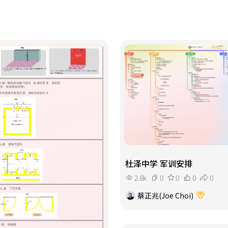
杜泽中学 军训安排
2.8k
0
0
0
0
蔡正兆(Joe Choi)