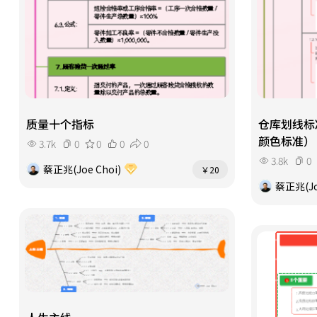
质量十个指标
仓库划线标
颜色标准）
3.7k
0
0
0
0
3.8k
0
蔡正兆(Joe Choi)
￥20
蔡正兆(Jo