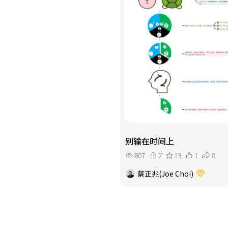
别输在时间上
807
2
13
1
0
蔡正兆(Joe Choi)