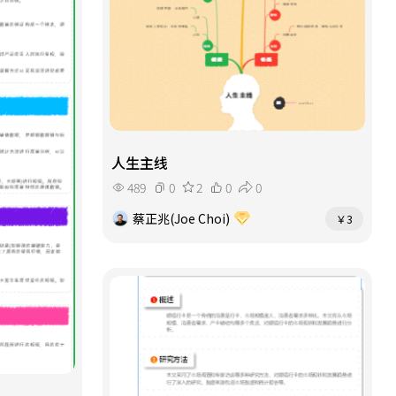
人生主线
489
0
2
0
0
蔡正兆(Joe Choi)
￥3