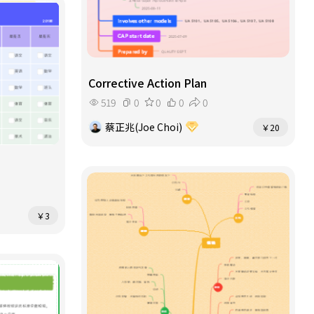
Corrective Action Plan
519
0
0
0
0
蔡正兆(Joe Choi)
￥20
￥3