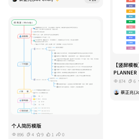
【竖屏模板
PLANNER
874
6
蔡正兆(Jo
个人简历模版
896
4
9
1
0