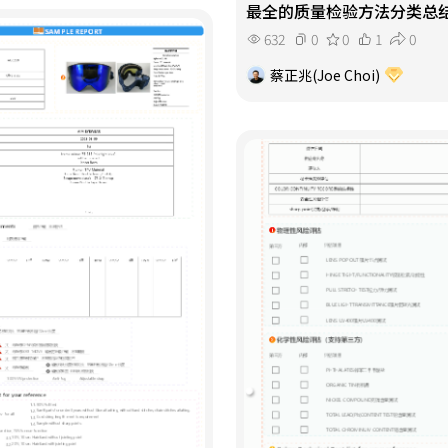
最全的质量检验方法分类总
632
0
0
1
0
蔡正兆(Joe Choi)