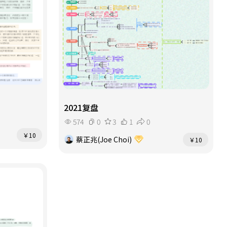
2021复盘
574
0
3
1
0
￥10
蔡正兆(Joe Choi)
￥10
精益生产（Lean Production）
471
4
12
1
0