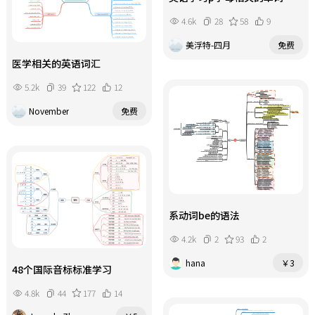
4.6k
28
58
9
美浮特-四月
免费
医学相关的英语词汇
5.2k
39
122
12
November
免费
系动词be的语法
4.2k
2
93
2
hana
￥3
48个国际音标标准学习
4.8k
44
177
14