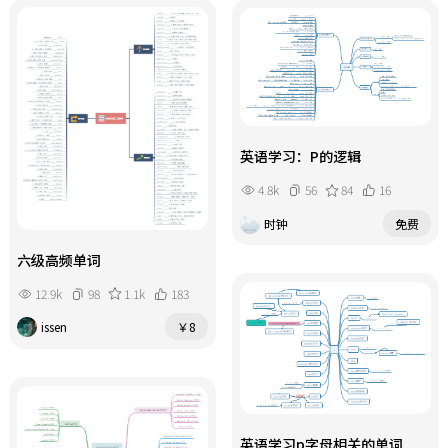
英语学习：P的逻辑
4.8k
56
84
16
时钟
免费
六级高频单词
12.9k
98
1.1k
183
issen
￥8
英语学习p字母相关的单词