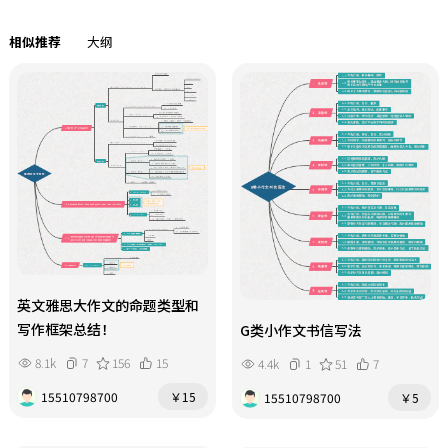
相似推荐
大纲
英文雅思大作文的命题类型和
写作框架总结！
G类小作文书信写法
8.1k
7
156
15
4.4k
1
51
7
15510798700
￥15
15510798700
￥5