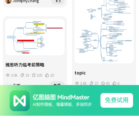
JonephyZhang
￥5
雅思听力临考前策略
topic
3.0k
33
105
20
3.6k
37
45
6
王娜
免费
464978623@qq.com
免费
系列产品