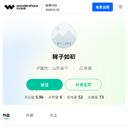
免费试用
眸子如初
IP属地：山东省
举报
关注
分享主页
5.9k
6
52
73
浏览量
点赞量
使用量
收藏量
作品
收藏
关注