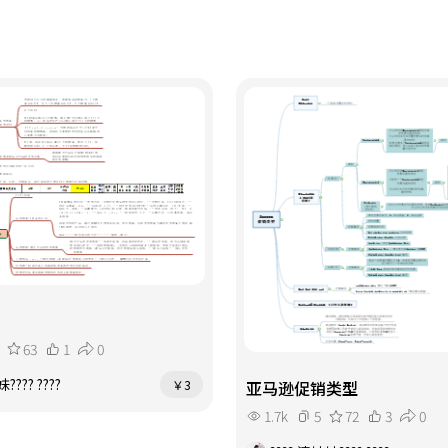
63
1
0
???? ????
￥3
亚马逊促销类型
1.7k
5
72
3
0