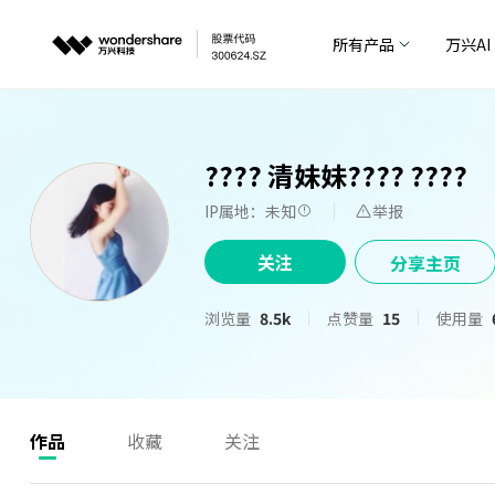
所有产品
万兴AI
???? 清妹妹???? ????
IP属地：未知
举报
关注
分享主页
浏览量
8.5k
点赞量
15
使用量
作品
收藏
关注