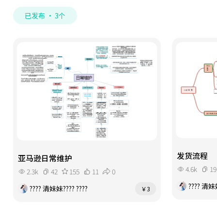
已发布 · 3个
发货流程
亚马逊日常维护
4.6k
19
2.3k
42
155
11
0
???? 清妹妹
???? 清妹妹???? ????
￥3