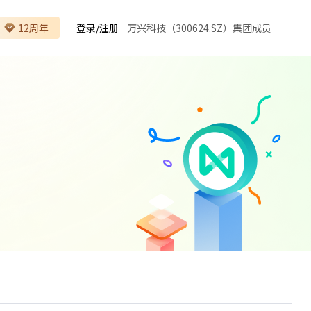
12周年
登录
/
注册
万兴科技（300624.SZ）集团成员