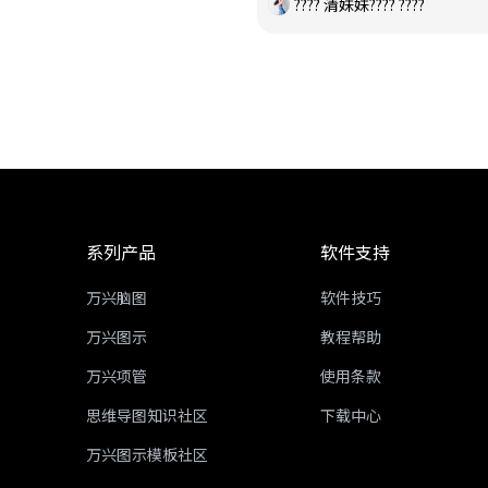
???? 清妹妹???? ????
系列产品
软件支持
万兴脑图
软件技巧
万兴图示
教程帮助
万兴项管
使用条款
思维导图知识社区
下载中心
万兴图示模板社区