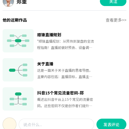
郑重
关注
他的近期作品
查看更多>>
顺锋直播规划
"顺锋直播规划：从预热到复盘的全流
程指南！直播前做好预告、设备调试
和场景设计直播中注重主播状态、话
术技巧和中控暖场直播后分析数据优
关于直播
化提升试播阶段建议双主播形式，每
这是一篇关于关于直播的思维导图，
周5场以上，主打食材制作科普、店铺
主要内容包括：直播目标，直播主
引流和团购销售目标包括提升人设、
题，直播类型，主播人选，直播频
锻炼团队、带动店铺优化自然流与投
率，播前准备，直播管理。
放结合，灵活切换走播、站播等模
抖音15个常见流量密码-郑
式，打造高转化直播体验"。
概述出抖音平台上15个常见的流量密
码。这些密码不仅是创作者们提升曝
光、吸引粉丝的关键，更是理解用户
行为、把握内容趋势的重要窗口。无
发表评论
论你是初入抖音的新手，还是寻求突