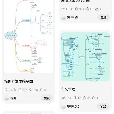
暮尚正常运转导图
11.6k
903
45
1
宋 林 鉴
免费
培训计划思维导图
车队管理
11.9k
692
138
0
9.5k
12
78
4
绿叶
免费
嘻嘻哈哈
￥15