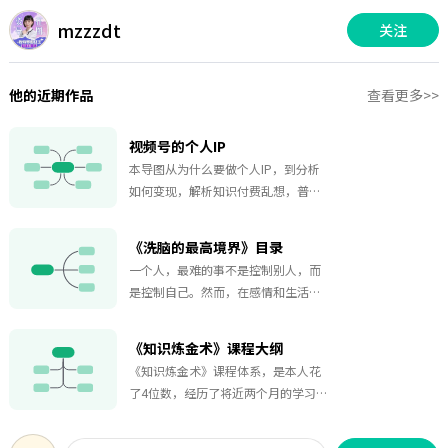
mzzzdt
关注
他的近期作品
查看更多>>
视频号的个人IP
本导图从为什么要做个人IP，到分析
如何变现，解析知识付费乱想，普通
人如何去做个人IP，再到普通人如何
逆袭做IP，给到了一条清晰的路径，
《洗脑的最高境界》目录
期待对想要做短视频个人IP的你有所
一个人，最难的事不是控制别人，而
帮助！
是控制自己。然而，在感情和生活
里，我们无时无刻被周围的人和事影
响着，包括自己的情绪和行为。不知
《知识炼金术》课程大纲
不觉，我们的喜怒哀乐已不是跟随内
《知识炼金术》课程体系，是本人花
心，而是被自身以外的东西操控着，
了4位数，经历了将近两个月的学习，
好的洗脑是基于平等互助的角度，帮
才获得的宝藏，课程详细讲述了课程
助你找到另一种思考方向，是为了引
取名、课程目录、内容设计、课程形
导你成长；而这108个思想洗脑术，是