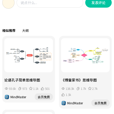
发表评论
式等等，真正实战怎样把知识炼成
把自己的思想 放进对方的脑袋。期待
金，本导图把课程大纲内容已经收录
你通过掌握这些“术”，能更好的认
整理，认真领悟，一定会有收获，期
识到自己，保护自己！
待能够帮助到想要把知识和经验转换
成现金收入的你！
相似推荐
大纲
论语孔子简单思维导图
《傅雷家书》思维导图
93.6k
973
1.1k
501
138.3k
1.7k
2.7k
1.3k
MindMaster
会员免费
MindMaster
会员免费