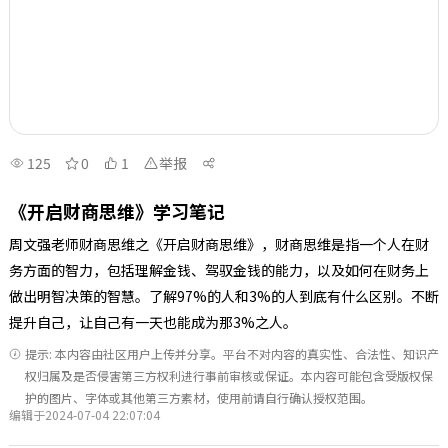
125
0
1
举报
《开启财商思维》学习笔记
周文强老师财商思维之《开启财商思维》，财商思维是指一个人在财
务方面的智力，包括理解金钱、驾驭金钱的能力，以及如何在财务上
做出明智决策的智慧。了解97%的人和3%的人到底有什么区别。不断
提升自己，让自己有一天也能成为那3%之人。
提示: 本内容由社区用户上传并分享。平台不对内容的真实性、合法性、知识产
权归属及是否侵害第三方权利进行事前审核或保证。本内容可能包含受版权保
护的图片、字体或其他第三方素材，使用前请自行确认授权范围。
编辑于2024-07-04 22:07:04