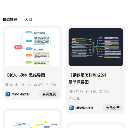
相似推荐
大纲
《老人与海》思维导图
《钢铁是怎样炼成的》
章节概要图
64.1k
1.4k
899
260
167.6k
1.5k
4.3k
MindMaster
会员免费
2.3k
MindMaster
会员免费