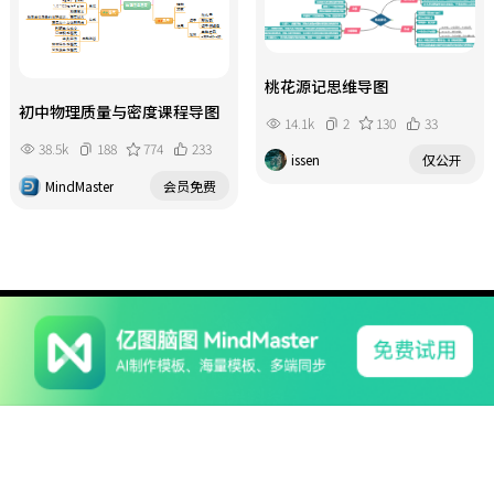
桃花源记思维导图
初中物理质量与密度课程导图
14.1k
2
130
33
38.5k
188
774
233
issen
仅公开
MindMaster
会员免费
系列产品