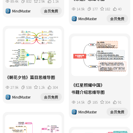
89.4k
832
2.9k
1.1k
14.9k
177
182
40
MindMaster
会员免费
MindMaster
会员免费
《朝花夕拾》篇目思维导图
《红星照耀中国》
27.9k
538
1.2k
304
书籍介绍思维导图
MindMaster
会员免费
14.5k
185
304
91
MindMaster
会员免费