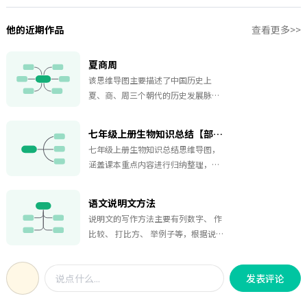
他的近期作品
查看更多>>
夏商周
该思维导图主要描述了中国历史上
夏、商、周三个朝代的历史发展脉络
和重要事件。有助于人们更好地了解
中国古代历史。
七年级上册生物知识总结【部分】
七年级上册生物知识总结思维导图，
涵盖课本重点内容进行归纳整理，非
常方便大家学习。可以作为学习笔记
和复习资料，帮助大家系统地回顾和
语文说明文方法
巩固所学知识，学生更好地理解和记
说明文的写作方法主要有列数字、 作
忆知识。有需要的赶紧收藏下来一起
比较、 打比方、 举例子等，根据说明
学习吧！
对象的特点及写作目的，选用最佳方
法。
发表评论