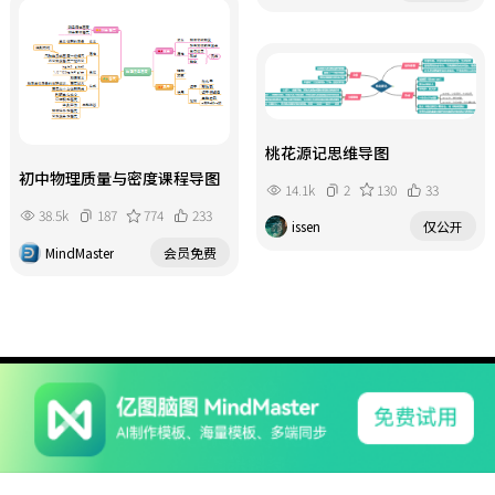
桃花源记思维导图
初中物理质量与密度课程导图
14.1k
2
130
33
38.5k
187
774
233
issen
仅公开
MindMaster
会员免费