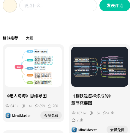
发表评论
预习，提高学习效率。赶紧收藏一起
学习吧！
相似推荐
大纲
《老人与海》思维导图
《钢铁是怎样炼成的》
章节概要图
64.1k
1.4k
899
260
167.6k
1.5k
4.3k
MindMaster
会员免费
2.3k
MindMaster
会员免费