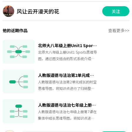
风让云开漫天的花
关注
他的近期作品
查看更多>>
北师大八年级上册Unit1 Sports思维导图
北师大八年级上册Unit1 Sports思维导
图，通过图文结合的形式系统介绍了
多项运动及其健康益处，旨在帮助学
生理解运动价值并拓展相关英语表
人教版道德与法治第2单元成长的时空思维导图
达。
人教版道德与法治第2单元成长的时空
思维导图，将知识点进行了归纳整
理，涵盖所有核心内容，非常方便大
家学习。适用于考试复习、预习，提
人教版道德与法治七年级上册第7课在集体中成长思维导图
高学习效率。赶紧收藏一起学习吧！
人教版道德与法治七年级上册第7课在
集体中成长思维导图，将知识点进行
了归纳整理，涵盖所有核心内容，非
常方便大家学习。适用于考试复习、