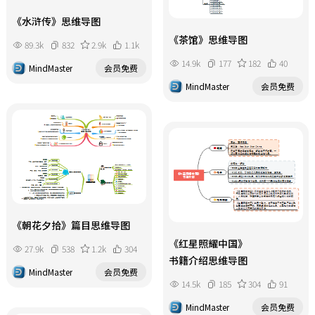
《水浒传》思维导图
《茶馆》思维导图
89.3k
832
2.9k
1.1k
14.9k
177
182
40
MindMaster
会员免费
MindMaster
会员免费
《朝花夕拾》篇目思维导图
《红星照耀中国》
27.9k
538
1.2k
304
书籍介绍思维导图
MindMaster
会员免费
14.5k
185
304
91
MindMaster
会员免费