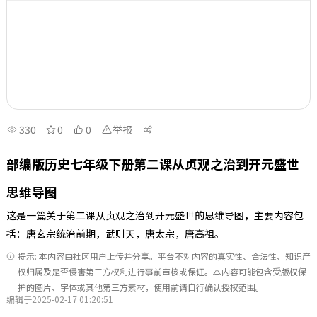
330
0
0
举报
部编版历史七年级下册第二课从贞观之治到开元盛世
思维导图
这是一篇关于第二课从贞观之治到开元盛世的思维导图，主要内容包
括：唐玄宗统治前期，武则天，唐太宗，唐高祖。
提示: 本内容由社区用户上传并分享。平台不对内容的真实性、合法性、知识产
权归属及是否侵害第三方权利进行事前审核或保证。本内容可能包含受版权保
护的图片、字体或其他第三方素材，使用前请自行确认授权范围。
编辑于2025-02-17 01:20:51