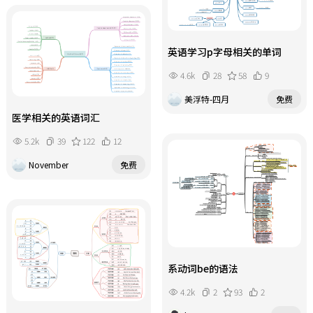
英语学习p字母相关的单词
4.6k
28
58
9
美浮特-四月
免费
医学相关的英语词汇
5.2k
39
122
12
November
免费
系动词be的语法
4.2k
2
93
2