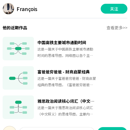
François
关注
他的近期作品
查看更多>>
中国高铁主要城市通勤时间
这是一篇关于中国高铁主要城市通勤
时间的思维导图，网络图以各个主要
城市为节点，城市间的连线代表高铁
通勤路线，连线上标注的数字清晰地
富爸爸穷爸爸 - 财商启蒙经典
展示了不同城市之间的高铁通勤时
这是一篇关于富爸爸穷爸爸 - 财商启蒙
间。图中涵盖了众多国内主要城市，
经典的思维导图，《富爸爸穷爸爸》
如哈尔滨、长春、沈阳等东北地区城
是罗伯特·清崎的经典之作，它以清
市；北京、天津等直辖市；上海、杭
新且极具冲击力的观念，打破了传统
州等华东地区城市；广州、深圳等华
雅思政治阅读核心词汇（中文释义）
对财富认知的桎梏。书中清崎有两
南地区城市；成都、重庆等西南地区
这是一篇关于雅思政治阅读核心词汇
个“爸爸”，穷爸爸是他亲生父亲，
城市；西安、兰州等西北地区城市。
（中文释义）的思维导图，主要内容
高学历却一生为钱所困；富爸爸是好
对于旅行者来说，这个网络图能够帮
包括：一、政治体系与制度，二、政
友父亲，虽未受高等教育却成为夏威
助他们提前规划行程，合理安排游玩
治组织与机构，三、政治人物与角
夷的富豪。两种截然不同的财富人