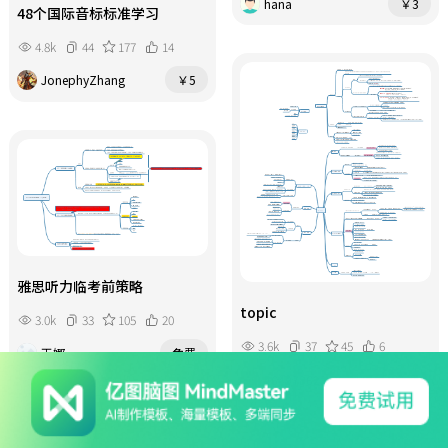
hana
￥3
48个国际音标标准学习
4.8k
44
177
14
JonephyZhang
￥5
雅思听力临考前策略
topic
3.0k
33
105
20
3.6k
37
45
6
王娜
免费
464978623@qq.com
免费