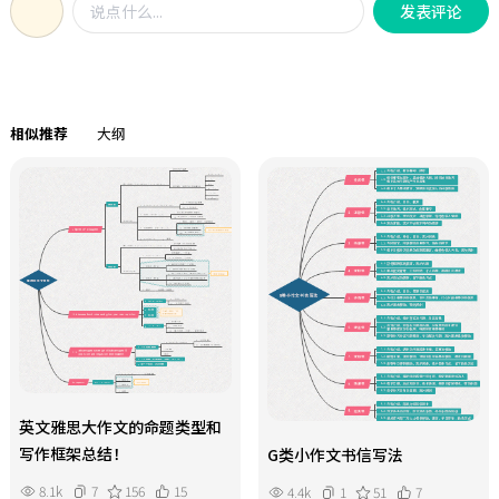
时间和路线。比如计划从北京出发前
发表评论
色，四、政治活动与行为，五、政治
生，源于他们迥异的财富观念。穷爸
往西安旅游，通过查看图中信息，能
现象与问题，六、法律与权利，七、
爸认为，稳定的工作是获取财富的可
直观了解到高铁通勤时间，从而更好
政治经济关联词汇，八、政治文化与
靠途径，他教导清崎要好好学习，找
地规划整个旅行行程。商务人士经常
意识形态。
一份好工作。而富爸爸则强调，要让
需要在不同城市间奔波，借助此图可
钱为自己工作，要学会驾驭财富而非
以精准掌握通勤时间，高效安排商务
相似推荐
大纲
被财富奴役。在资产与负债的认知
活动，避免因时间估算错误而影响工
上，二者也大相径庭。穷爸爸觉得房
作。图中的颜色和线条粗细还对通勤
子是资产，而富爸爸明确指出，房子
时间进行了区分，1小时、2小时、3小
如果是自住且需要不断偿还贷款，那
时等不同通勤时长一目了然，让用户
便是负债，只有能带来正向现金流的
能够快速获取所需信息。无论您是出
才是资产。这一观点颠覆了很多人对
于旅行、商务、研究还是规划目的，
资产的固有理解。富爸爸倡导培养财
这个中国高铁主要城市通勤时间关系
商，包括会计、投资、市场和法律等
网络图模板都能为您提供极大的便
多方面知识和能力的综合。他鼓励人
利，帮助您更好地了解国内城市间的
们勇于冒险，抓住投资机会，学会分
高铁交通情况。
析市场趋势。同时，要克服对损失的
恐惧，因为失败是成功路上的必经阶
英文雅思大作文的命题类型和
段。这本书告诉我们，财富并非遥不
写作框架总结！
G类小作文书信写法
可及，关键在于转变思维，提升财
商，学会让钱为自己工作，如此才能
8.1k
7
156
15
4.4k
1
51
7