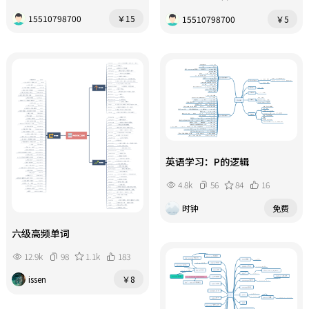
踏上通往财富自由的道路。
15510798700
￥15
15510798700
￥5
英语学习：P的逻辑
4.8k
56
84
16
时钟
免费
六级高频单词
12.9k
98
1.1k
183
issen
￥8