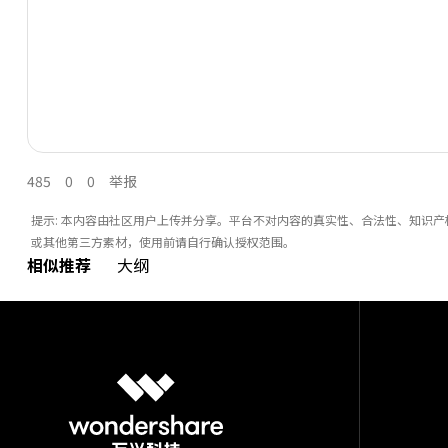
485
0
0
举报
提示: 本内容由社区用户上传并分享。平台不对内容的真实性、合法性、知识
或其他第三方素材，使用前请自行确认授权范围。
相似推荐
大纲