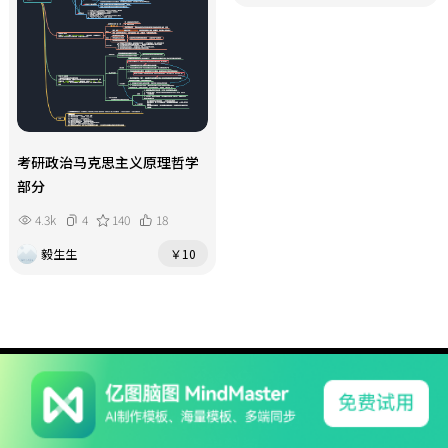
考研政治马克思主义原理哲学
部分
4.3k
4
140
18
毅生生
￥10