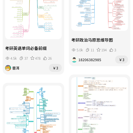
考研政治马原思维导图
考研英语单词必备前缀
5.0k
11
194
3
4.5k
37
478
26
18206382985
￥3
普洱
￥3