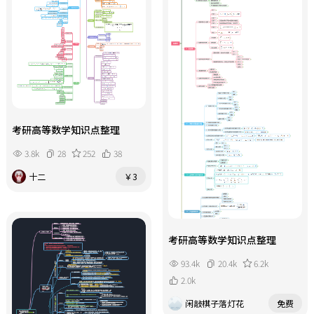
考研高等数学知识点整理
3.8k
28
252
38
十二
￥3
考研高等数学知识点整理
93.4k
20.4k
6.2k
2.0k
闲敲棋子落灯花
免费