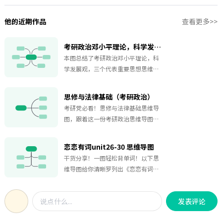
他的近期作品
查看更多>>
考研政治邓小平理论，科学发展观，三个代表重要思想思维导图
本图总结了考研政治邓小平理论，科
学发展观，三个代表重要思想思维导
图，考研政治重点，适用于考研的大
学生，赶紧收藏下来吧！
思修与法律基础（考研政治）
考研党必看！思修与法律基础思维导
图，跟着这一份考研政治思维导图，
轻松搞定马克思主义经济学！配合徐
涛强化课，便于前期学习和后期复
恋恋有词unit26-30 思维导图
习！快动动小手点个赞吧！
干货分享！一图轻松背单词！以下思
维导图给你清晰罗列出《恋恋有词》
朱伟版低频词汇26-30单元的所有单
词，包含词根让你更容易记忆，碎片
发表评论
时间背英语看它就对了！收藏起来点
个赞吧！