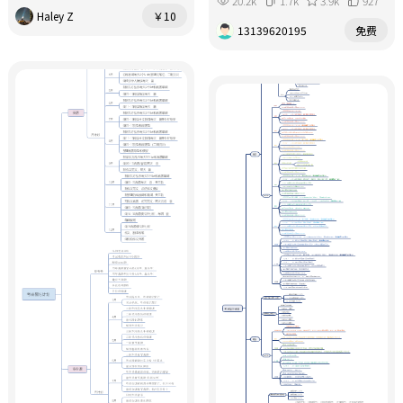
20.2k
1.7k
3.9k
927
Haley Z
￥10
13139620195
免费