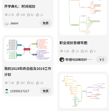
开学典礼：时间规划
6.7k
158
81
11
Jason
免费
职业规划思维导图
5.0k
13
54
5
嗯!圈地自萌就好……
￥3
我的2018年终总结及2019工作
计划
7.3k
297
62
10
13359217217
免费