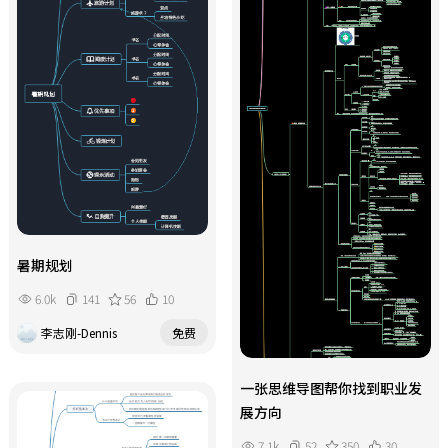
海观赏中华白海豚。 本思维导图
剑龙山，骑行或乘竹筏感受“小桂
以“天数—城市—景点—美食—交通—
林”。下午可延伸至靖西锦绣谷，看
住宿”为结构，标注各段车程时间与
飞瀑流泉；或探访巴马长寿村附近的
最佳游览季节，适合4天三晚的短途串
天坑地缝。傍晚返程南宁或崇左，结
联。使用该模板，可高效打卡广西精
束行程。 本思维导图以“城市—日程
华，体验山水、海滨、边境、民俗的
—景点—美食—交通—住宿”为节点结
多元魅力。
构，每条路线标注最佳游览时间、门
票参考及避坑提示，适合5天4晚紧凑
行程。使用该模板，可轻松规划广西
全景之旅，深度体验山水、海滨、边
境、民俗的多重魅力。
暑期规划
6.0k
141
56
10
李志刚-Dennis
免费
一张思维导图帮你找到职业发
展方向
7.1k
52
350
30