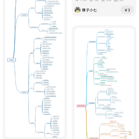
橡子小七
￥3