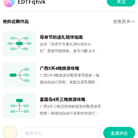
EDTFqhvk
关注
他的近期作品
查看更多>>
母亲节的送礼陪伴指南
这份“母亲节专属礼物与陪伴计
划”思维导图模板，是专为解决子
女“送妈妈什么礼物好、如何陪伴才
走心”核心痛点而设计的完整情感解
广西5天4晚旅游攻略
决方案。本模板独创“预算分层 心意
广西5天4晚旅游攻略思维导图是一套
三维度”的实用架构，以“200元暖心
面向自由行游客、家庭出游及摄影爱
档”与“500元心意档”两大高接受度
好者的实用规划工具，以脑图形式全
预算为基石，系统梳理出“实用关
景呈现广西壮族自治区最具代表性的
怀”、“体验共享”与“仪式感表
富国岛4天三晚旅游攻略
五大旅游目的地——南宁、桂林、北
达”三类精准击中母亲需求的礼物方
广西4天三晚短途串联旅游攻略思维导
海、防城港以及中越边境的山水秘
向，并创新性整合“6项可立即执行的
图是一套面向自由行游客的快速打卡
境。该模板按照5天4晚的行程节奏，
高质量陪伴计划”，助您轻松规划一
型规划工具，以脑图形式串联广西最
将每个城市的核心景点、特色体验、
个让妈妈感动难忘的母亲节。
具代表性的四座城市——南宁、桂林、
美食推荐及交通衔接进行结构化梳
发表评论
北海、防城港，兼顾山水经典、海滨
理，帮助旅行者在有限时间内高效领