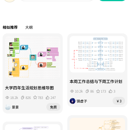
度假与边境风情。该模板按照4天三晚
略广西“半城绿树半城楼”的都市风
的紧凑节奏，提供从南宁出发，经桂
情、“漓江山水甲天下”的自然画
林阳朔、北海涠洲岛到防城港金滩的
卷、“银滩涠洲岛”的海滨度假以及
合理动线，并可根据时间灵活取舍，
边境秘境的原始生态，真正实现一程
相似推荐
大纲
帮助旅行者在短时间内领略“半城绿
多站、深度畅游。 第一天：南宁——
树半城楼”的绿城、“山水甲天
东盟门户的绿城初探。抵达南宁，这
下”的漓江、“白沙似雪”的银滩以
座被称为“半城绿树半城楼”的东盟
及中越边境的京族文化。 第一天：南
博览会永久举办地。上午登临青秀
宁——绿城初探与壮乡风情。抵达南
山，俯瞰邕江穿城而过的现代与民族
宁，这座“半城绿树半城楼”的东盟
交融之景。下午前往广西博物馆，欣
博览会永久举办地。上午游览青秀
赏壮锦、铜鼓等千年文物。傍晚漫步
山，俯瞰邕江全景。下午前往广西民
三街两巷，明清骑楼建筑群中品尝老
族博物馆，感受壮锦、铜鼓的千年魅
本周工作总结与下周工作计划
友粉、柠檬鸭。夜宿南宁，感受烟火
力。傍晚漫步三街两巷，明清骑楼建
大学四年生活规划思维导图
气息。 第二天：桂林——漓江山水与
10.2k
86
173
3
筑群中品尝老友粉、柠檬鸭、酸嘢。
水墨画卷。早乘动车前往桂林（约2.5
18.2k
826
783
247
夜宿南宁。 第二天：桂林——漓江竹
小时）。乘竹筏游览漓江精华段，象
镜虚子
￥3
筏与阳朔山水。早乘动车前往桂林
鼻山倒影清晰可见。午后抵达阳朔，
景景
免费
（约2.5小时）。乘竹筏游览漓江精华
遇龙河畔的喀斯特峰林如徐徐展开的
段（杨堤—兴坪），九马画山、黄布
水墨长卷。傍晚漫步东西巷，喝一碗
倒影、20元人民币背景图案尽收眼
油茶，登靖江王府城墙。夜游两江四
底。午后抵达阳朔，遇龙河漂流或骑