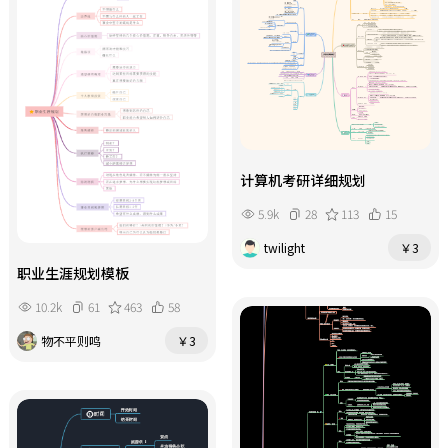
湖，日月双塔与城市灯火共织星河。
行十里画廊，喀斯特峰林如水墨画
第三天：北海——银滩与涠洲岛的海岛
卷。傍晚逛西街，品尝啤酒鱼、田螺
时光。早乘动车前往北海（约3.5小
酿。夜宿阳朔。 第三天：北海——银
时）。上午在银滩赤脚踩沙，白沙细
滩与涠洲岛海岛时光。早乘动车前往
软如糖霜。下午乘船登涠洲岛，参观
北海（从桂林出发约3.5小时，或从南
火山地质公园与百年天主教堂，感受
宁出发约1.5小时）。下午在银滩踏
水火交融的奇观。傍晚返回北海，前
沙，白沙细软似雪。若时间充裕，可
往侨港夜市，海鲜粥、越南卷粉热气
乘船上涠洲岛（需预留半天），参观
计算机考研详细规划
腾腾。夜宿北海老街附近。 第四天：
火山地质公园、天主教堂，欣赏火山
防城港——京族风情与边境口岸。早乘
5.9k
28
113
15
岩与珊瑚海共舞。傍晚返回北海，前
车前往防城港（约2小时）。京族三岛
往侨港风情街，糖水、炒冰、越南卷
twilight
￥3
金滩上，渔民拉网捕鱼；东兴口岸可
粉、海鲜粥烟火缭绕。夜宿北海。 第
购买榴莲、红木工艺品。下午前往十
职业生涯规划模板
四天：防城港——金滩京族与东兴边
万大山，运气好能遇见白头叶猴。若
境。早乘车前往防城港（约2小时）。
10.2k
61
463
58
时间充裕，可顺路至钦州三娘湾，乘
在金滩体验京族拉网捕鱼，聆听京族
船出海观赏中华白海豚。夜宿防城
物不平则鸣
￥3
渔歌。下午前往东兴口岸，感受中越
港，品尝京族粉丝、风吹饼。 第五
边贸风情，购买榴莲、咖啡、红木工
天：山水秘境——德天瀑布与喀斯特田
艺品。傍晚返程（可从防城港北站乘
园。早驱车前往中越边境的德天跨国
动车返回南宁或直接结束行程）。若
瀑布（约3小时），轰鸣的瀑布如银河
时间宽裕，可顺路至钦州三娘湾，出
倾泻。随后游览明仕田园，稻浪环绕