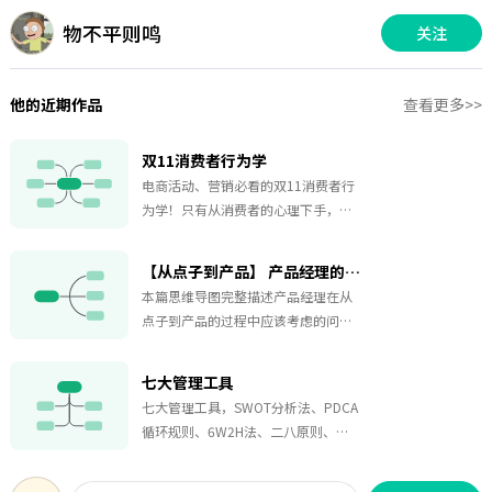
物不平则鸣
关注
他的近期作品
查看更多>>
双11消费者行为学
电商活动、营销必看的双11消费者行
为学！只有从消费者的心理下手，才
能将产品卖的更好！内容以消费者心
理展开描述，一步一步教您如何将自
【从点子到产品】 产品经理的价值观与方法论
己的产品完美的展现在消费者面前！
本篇思维导图完整描述产品经理在从
点子到产品的过程中应该考虑的问
题、思考问题的思路，以及如何解决
问题的方法。第一部分主要讲述从粗
七大管理工具
略的点子到具体的方案，要经历的步
七大管理工具，SWOT分析法、PDCA
骤。第二部分主要讲述如何落实方
循环规则、6W2H法、二八原则、
案，以及如何进行用户研究、需求分
WBS任务分解法、时间管理、SMART
析和产品设计。第三部分主要讲述在
原则
落实方案的过程中要掌握的方法和管