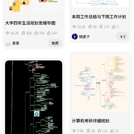
本周工作总结与下周工作计划
大学四年生活规划思维导图
10.2k
86
173
3
18.2k
826
783
247
镜虚子
￥3
景景
免费
计算机考研详细规划
5.9k
28
113
15