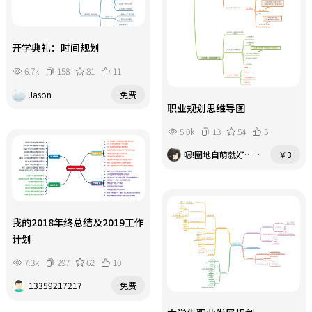
开学典礼：时间规划
6.7k
158
81
11
Jason
免费
职业规划思维导图
5.0k
13
54
5
嗯!圈地自萌就好……
￥3
我的2018年终总结及2019工作
计划
7.3k
297
62
10
13359217217
免费