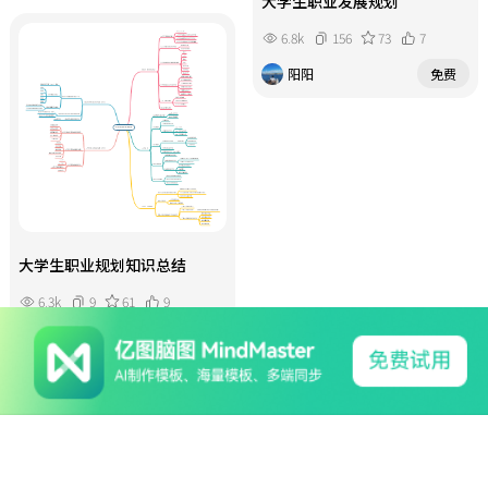
大学生职业发展规划
6.8k
156
73
7
阳阳
免费
大学生职业规划知识总结
6.3k
9
61
9
雪茉
￥3