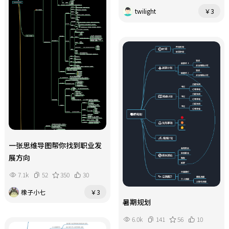
twilight
￥3
一张思维导图帮你找到职业发
展方向
7.1k
52
350
30
橡子小七
￥3
暑期规划
6.0k
141
56
10