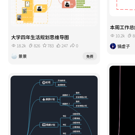
本周工作总
10.2k
8
大学四年生活规划思维导图
18.2k
826
783
247
0
镜虚子
景景
免费