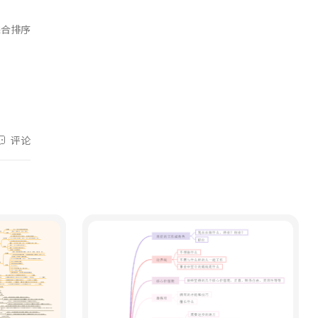
水墨长卷。傍晚漫步东西巷，喝一碗
倒影、20元人民币背景图案尽收眼
油茶，登靖江王府城墙。夜游两江四
底。午后抵达阳朔，遇龙河漂流或骑
综合排序
湖，日月双塔与城市灯火共织星河。
行十里画廊，喀斯特峰林如水墨画
第三天：北海——银滩与涠洲岛的海岛
卷。傍晚逛西街，品尝啤酒鱼、田螺
时光。早乘动车前往北海（约3.5小
酿。夜宿阳朔。 第三天：北海——银
时）。上午在银滩赤脚踩沙，白沙细
滩与涠洲岛海岛时光。早乘动车前往
软如糖霜。下午乘船登涠洲岛，参观
北海（从桂林出发约3.5小时，或从南
火山地质公园与百年天主教堂，感受
宁出发约1.5小时）。下午在银滩踏
水火交融的奇观。傍晚返回北海，前
沙，白沙细软似雪。若时间充裕，可
评论
往侨港夜市，海鲜粥、越南卷粉热气
乘船上涠洲岛（需预留半天），参观
腾腾。夜宿北海老街附近。 第四天：
火山地质公园、天主教堂，欣赏火山
防城港——京族风情与边境口岸。早乘
岩与珊瑚海共舞。傍晚返回北海，前
车前往防城港（约2小时）。京族三岛
往侨港风情街，糖水、炒冰、越南卷
金滩上，渔民拉网捕鱼；东兴口岸可
粉、海鲜粥烟火缭绕。夜宿北海。 第
购买榴莲、红木工艺品。下午前往十
四天：防城港——金滩京族与东兴边
万大山，运气好能遇见白头叶猴。若
境。早乘车前往防城港（约2小时）。
时间充裕，可顺路至钦州三娘湾，乘
在金滩体验京族拉网捕鱼，聆听京族
船出海观赏中华白海豚。夜宿防城
渔歌。下午前往东兴口岸，感受中越
港，品尝京族粉丝、风吹饼。 第五
边贸风情，购买榴莲、咖啡、红木工
天：山水秘境——德天瀑布与喀斯特田
艺品。傍晚返程（可从防城港北站乘
园。早驱车前往中越边境的德天跨国