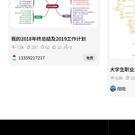
我的2018年终总结及2019工作计划
7.3k
297
62
10
0
13359217217
免费
大学生职业
6.8k
15
阳阳