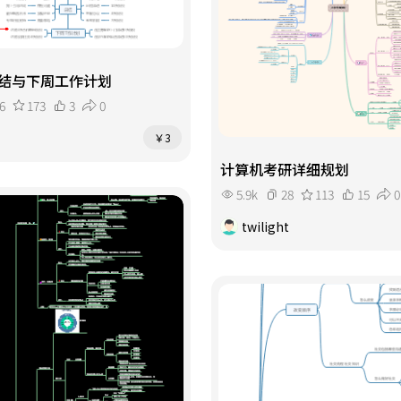
结与下周工作计划
6
173
3
0
￥3
计算机考研详细规划
5.9k
28
113
15
0
twilight