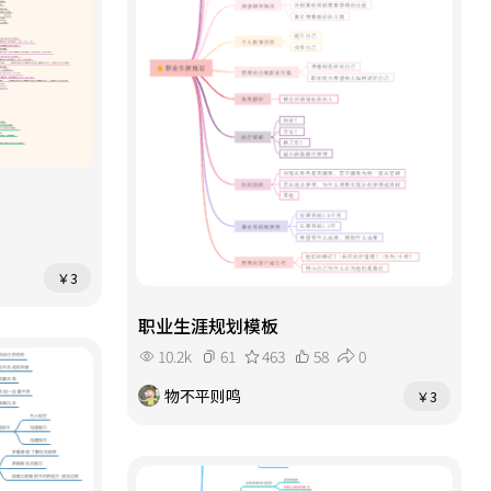
动车返回南宁或直接结束行程）。若
瀑布（约3小时），轰鸣的瀑布如银河
时间宽裕，可顺路至钦州三娘湾，出
倾泻。随后游览明仕田园，稻浪环绕
海观赏中华白海豚。 本思维导图
剑龙山，骑行或乘竹筏感受“小桂
以“天数—城市—景点—美食—交通—
林”。下午可延伸至靖西锦绣谷，看
住宿”为结构，标注各段车程时间与
飞瀑流泉；或探访巴马长寿村附近的
最佳游览季节，适合4天三晚的短途串
天坑地缝。傍晚返程南宁或崇左，结
联。使用该模板，可高效打卡广西精
束行程。 本思维导图以“城市—日程
华，体验山水、海滨、边境、民俗的
—景点—美食—交通—住宿”为节点结
多元魅力。
构，每条路线标注最佳游览时间、门
票参考及避坑提示，适合5天4晚紧凑
行程。使用该模板，可轻松规划广西
￥3
全景之旅，深度体验山水、海滨、边
境、民俗的多重魅力。
职业生涯规划模板
10.2k
61
463
58
0
物不平则鸣
￥3