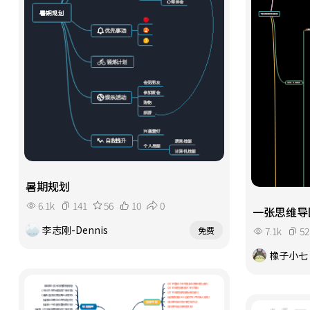
暑期规划
6.1k
141
56
10
0
一张思维导
李志刚-Dennis
7.1k
52
免费
橡子小七