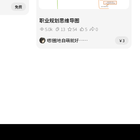
免费
职业规划思维导图
5.0k
13
54
5
0
嗯!圈地自萌就好……
￥3