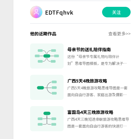
EDTFqhvk
关注
他的近期作品
查看更多>>
母亲节的送礼陪伴指南
这份“母亲节专属礼物与陪伴计
划”思维导图模板，是专为解决子
女“送妈妈什么礼物好、如何陪伴才
走心”核心痛点而设计的完整情感解
广西5天4晚旅游攻略
决方案。本模板独创“预算分层 心意
广西5天4晚旅游攻略思维导图是一套
三维度”的实用架构，以“200元暖心
面向自由行游客、家庭出游及摄影爱
档”与“500元心意档”两大高接受度
好者的实用规划工具，以脑图形式全
预算为基石，系统梳理出“实用关
景呈现广西壮族自治区最具代表性的
怀”、“体验共享”与“仪式感表
富国岛4天三晚旅游攻略
五大旅游目的地——南宁、桂林、北
达”三类精准击中母亲需求的礼物方
广西4天三晚短途串联旅游攻略思维导
海、防城港以及中越边境的山水秘
向，并创新性整合“6项可立即执行的
图是一套面向自由行游客的快速打卡
境。该模板按照5天4晚的行程节奏，
高质量陪伴计划”，助您轻松规划一
型规划工具，以脑图形式串联广西最
将每个城市的核心景点、特色体验、
个让妈妈感动难忘的母亲节。