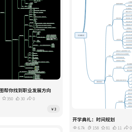
图帮你找到职业发展方向
350
30
0
￥3
开学典礼：时间规划
6.7k
158
81
11
0