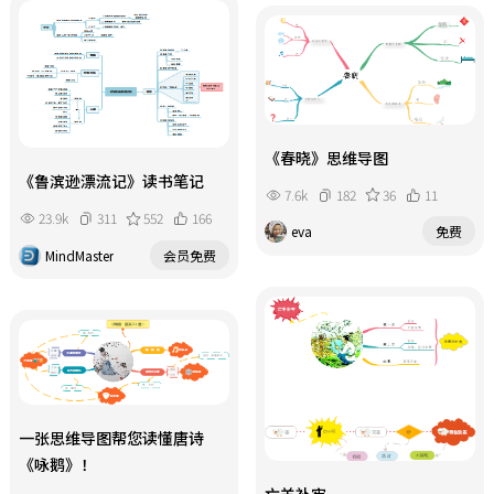
《春晓》思维导图
《鲁滨逊漂流记》读书笔记
7.6k
182
36
11
23.9k
311
552
166
eva
免费
MindMaster
会员免费
一张思维导图帮您读懂唐诗
《咏鹅》！
亡羊补牢