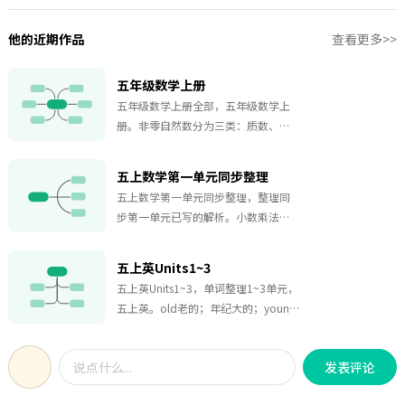
他的近期作品
查看更多>>
五年级数学上册
五年级数学上册全部，五年级数学上
册。非零自然数分为三类：质数、合
数和1；1.一个数，如果只有1和它本
身两个因数，这样的数叫做质数（或
五上数学第一单元同步整理
素数）如2，3，5，72.一个数，如果
五上数学第一单元同步整理，整理同
除了1和它本身还有别的因数，这样的
步第一单元已写的解析。小数乘法案
数叫做合数，如4，6，8，103.1不是
例解析：【例1】小红手工课上用彩带
质数也不是合数，自然数除了1外，不
编中国结。红色丝带每米3.8元，小红
是质数就是合数。
五上英Units1~3
需要买12.5。小红50元钱够用吗？
五上英Units1~3，单词整理1~3单元，
五上英。old老的；年纪大的；young
年轻的；岁数不大的；polite有礼貌
的；客气的；hard-working工作努力
发表评论
的；辛勤的。