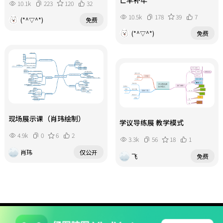
10.1k
223
120
32
10.5k
178
39
7
(*^▽^*)
免费
(*^▽^*)
免费
现场展示课（肖玮绘制）
学议导练展 教学模式
4.9k
0
6
2
3.3k
56
18
1
肖玮
仅公开
飞
免费