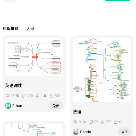
相似推荐
大纲
英语词性
65.7k
6.6k
2.4k
578
Ethan
免费
法理
30.8k
67
377
49
Dasein
￥3