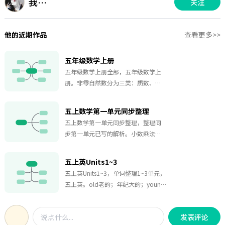
我…
关注
他的近期作品
查看更多>>
五年级数学上册
五年级数学上册全部，五年级数学上
册。非零自然数分为三类：质数、合
数和1；1.一个数，如果只有1和它本
身两个因数，这样的数叫做质数（或
五上数学第一单元同步整理
素数）如2，3，5，72.一个数，如果
五上数学第一单元同步整理，整理同
除了1和它本身还有别的因数，这样的
步第一单元已写的解析。小数乘法案
数叫做合数，如4，6，8，103.1不是
例解析：【例1】小红手工课上用彩带
质数也不是合数，自然数除了1外，不
编中国结。红色丝带每米3.8元，小红
是质数就是合数。
五上英Units1~3
需要买12.5。小红50元钱够用吗？
五上英Units1~3，单词整理1~3单元，
五上英。old老的；年纪大的；young
年轻的；岁数不大的；polite有礼貌
的；客气的；hard-working工作努力
发表评论
的；辛勤的。