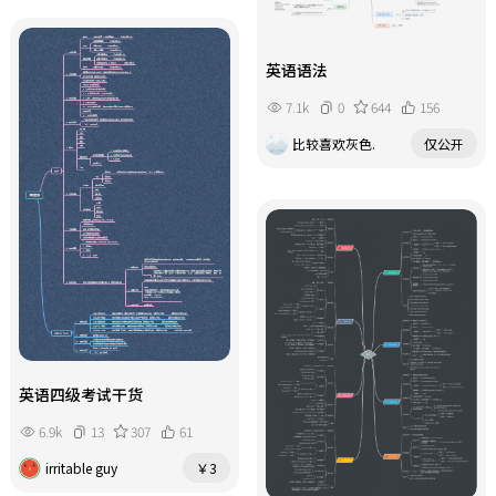
英语语法
7.1k
0
644
156
比较喜欢灰色.
仅公开
英语四级考试干货
6.9k
13
307
61
irritable guy
￥3