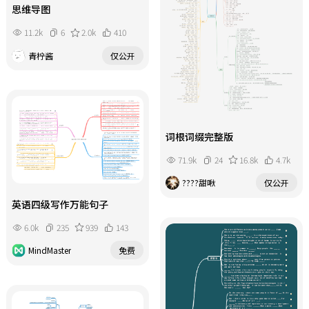
思维导图
11.2k
6
2.0k
410
青柠酱
仅公开
词根词缀完整版
71.9k
24
16.8k
4.7k
????甜啾
仅公开
英语四级写作万能句子
6.0k
235
939
143
MindMaster
免费