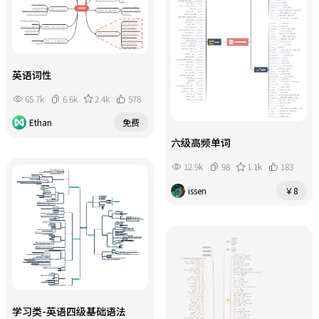
英语词性
65.7k
6.6k
2.4k
578
Ethan
免费
六级高频单词
12.9k
98
1.1k
183
issen
￥8
学习类-英语四级基础语法