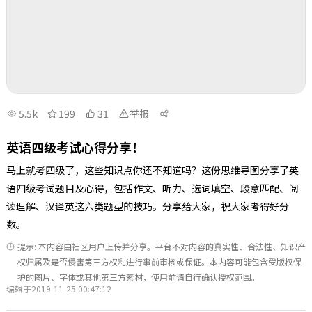
5.5k
199
31
举报
英语四级考试心得分享！
马上就考四级了，这些知识点你还不知道吗？这份思维导图分享了英
语四级考试题目及心得，包括作文、听力、选词填空、段意匹配、阅
读理解、汉译英这六类题型的技巧。分享给大家，祝大家考得好分
数。
提示: 本内容由社区用户上传并分享。平台不对内容的真实性、合法性、知识产
权归属及是否侵害第三方权利进行事前审核或保证。本内容可能包含受版权保
护的图片、字体或其他第三方素材，使用前请自行确认授权范围。
编辑于2019-11-25 00:47:12