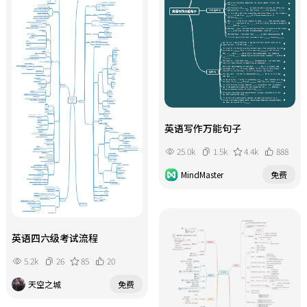
英语写作万能句子
25.0k
1.5k
4.4k
888
MindMaster
免费
英语四六级考试流程
5.2k
26
85
20
天空之城
免费