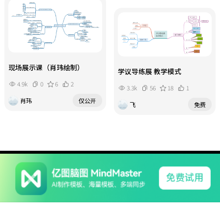
现场展示课（肖玮绘制）
学议导练展 教学模式
4.9k
0
6
2
3.3k
56
18
1
肖玮
仅公开
飞
免费