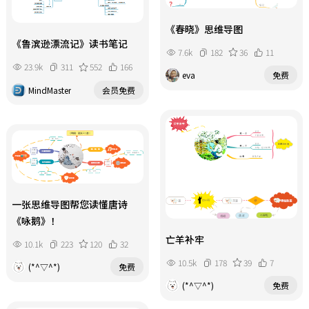
《春晓》思维导图
《鲁滨逊漂流记》读书笔记
7.6k
182
36
11
23.9k
311
552
166
eva
免费
MindMaster
会员免费
一张思维导图帮您读懂唐诗
《咏鹅》！
亡羊补牢
10.1k
223
120
32
10.5k
178
39
7
(*^▽^*)
免费
(*^▽^*)
免费