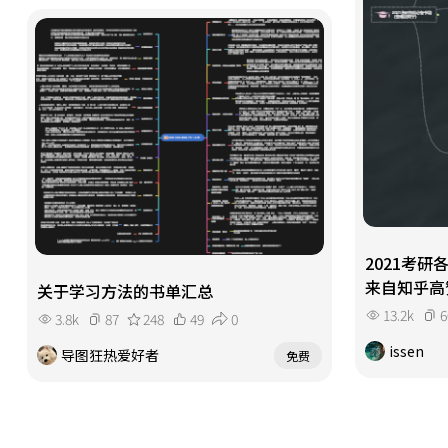
2021考
来自知乎高
关于学习方法的书单汇总
13.2k
6
3.8k
87
248
49
0
issen
导图狂热爱好者
免费