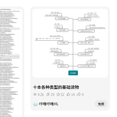
十本各种类型的基础读物
4.2k
29
52
14
0
呼噜呼噜HL
免费