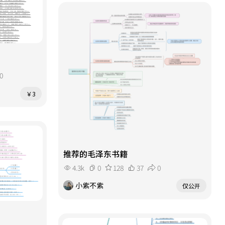
0
￥3
推荐的毛泽东书籍
4.3k
0
128
37
0
小紫不紫
仅公开