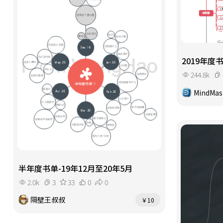
2019年度
244.8k
MindMas
半年度书单-19年12月至20年5月
2.0k
3
33
0
0
隔壁王叔叔
￥10