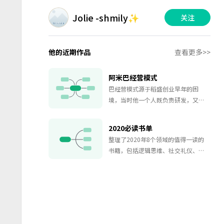
Jolie -shmily✨
关注
他的近期作品
查看更多>>
阿米巴经营模式
巴经营模式源于稻盛创业早年的困
境，当时他一个人既负责研发，又负
责营销，当公司发展到100人以上时，
觉得苦不堪言，非常渴望有许多个自
2020必读书单
己的分身可以到各重要部门承担责
整理了2020年8个领域的值得一读的
任。于是，他把公司细分成所谓“阿
书籍，包括逻辑思维、社交礼仪、心
米巴”的小集体，并委以经营重任，
理学、情商、演讲类、时间规划、活
从而培育出许多具有经营者意识的领
动策划等方面。让你在空闲的时候好
导者。
好充电，迅速与别人拉开距离。大家
一起学起来吧。