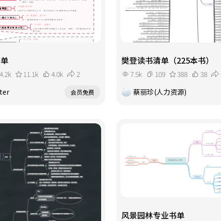
书单
樊登读书清单（225本书）
4.2k
11.1k
4.0k
2
7.5k
109
388
38
ter
蔡丽珍(人力资源)
会员免费
风景园林专业书单