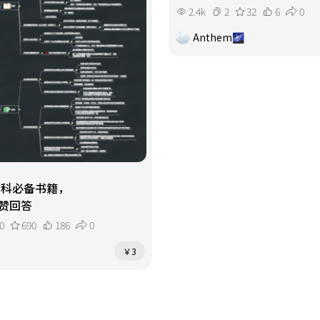
2.4k
2
32
6
0
Anthem🌌
研各科必备书籍，
赞回答
0
690
186
0
￥3