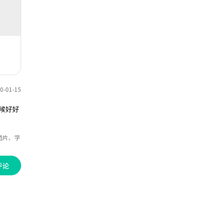
-01-15
候好好
图片、字
评论