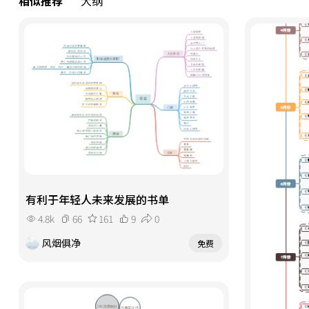
相似推荐
大纲
有利于年轻人未来发展的书单
4.8k
66
161
9
0
风烟俱净
免费