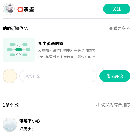
⭕裘墨
关注
他的近期作品
查看更多>>
初中英语时态
发放福利给你！初中所有英语时态总
结！英语时态主要包含一般现在时、
一般过去时、一般将来时、过去完成
时、现在完成时、过去将来时、过去
发表评论
进行时、现在进行时八大时态，下图
将介绍它们的常见标志词、结构等知
识要点。快点开本思维导图，一起学
习探讨吧！
1条评论
切换为综合排序
蜡笔不小心
好厉害！