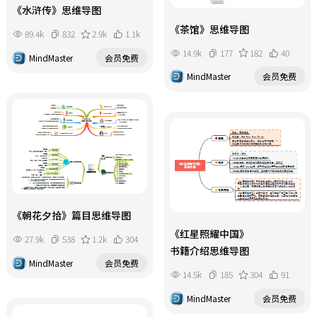
《水浒传》思维导图
《茶馆》思维导图
89.4k
832
2.9k
1.1k
14.9k
177
182
40
MindMaster
会员免费
MindMaster
会员免费
《朝花夕拾》篇目思维导图
《红星照耀中国》
27.9k
538
1.2k
304
书籍介绍思维导图
MindMaster
会员免费
14.5k
185
304
91
MindMaster
会员免费