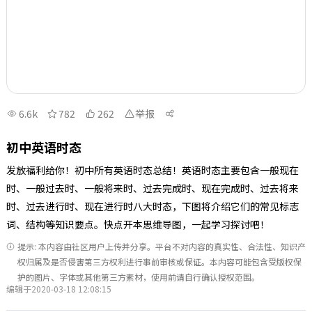
6.6k
782
262
举报
初中英语时态
发放福利给你！初中所有英语时态总结！英语时态主要包含一般现在
时、一般过去时、一般将来时、过去完成时、现在完成时、过去将来
时、过去进行时、现在进行时八大时态，下图将介绍它们的常见标志
词、结构等知识要点。快点开本思维导图，一起学习探讨吧！
提示: 本内容由社区用户上传并分享。平台不对内容的真实性、合法性、知识产
权归属及是否侵害第三方权利进行事前审核或保证。本内容可能包含受版权保
护的图片、字体或其他第三方素材，使用前请自行确认授权范围。
编辑于2020-03-18 12:08:15