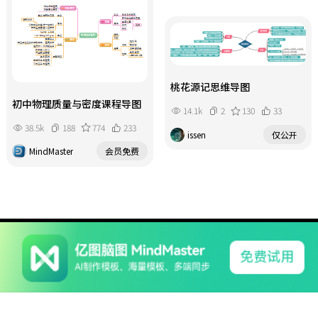
桃花源记思维导图
初中物理质量与密度课程导图
14.1k
2
130
33
38.5k
188
774
233
issen
仅公开
MindMaster
会员免费