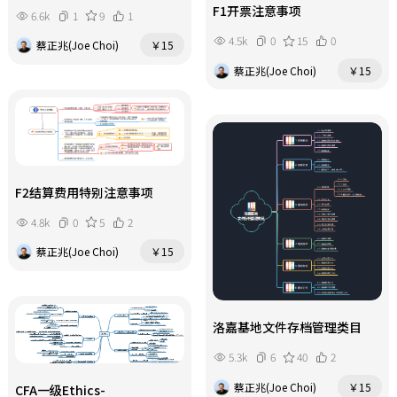
F1开票注意事项
6.6k
1
9
1
4.5k
0
15
0
蔡正兆(Joe Choi)
￥15
蔡正兆(Joe Choi)
￥15
F2结算费用特别注意事项
4.8k
0
5
2
蔡正兆(Joe Choi)
￥15
洛嘉基地文件存档管理类目
5.3k
6
40
2
蔡正兆(Joe Choi)
￥15
CFA一级Ethics-