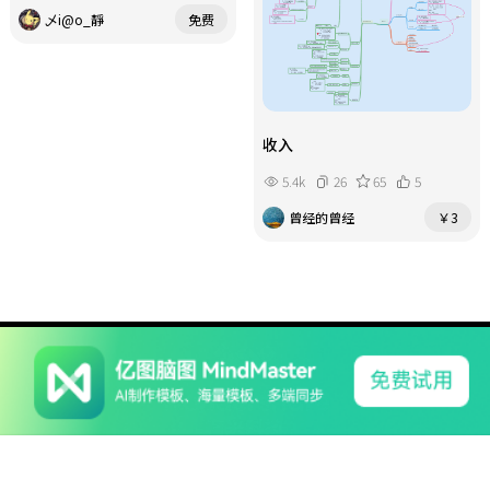
乄i@o_靜
免费
收入
5.4k
26
65
5
曾经的曾经
￥3