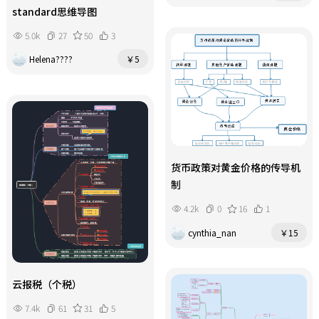
standard思维导图
5.0k
27
50
3
Helena????
￥5
货币政策对黄金价格的传导机
制
4.2k
0
16
1
cynthia_nan
￥15
云报税（个税）
7.4k
61
31
5