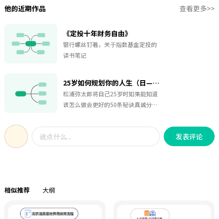
他的近期作品
查看更多>>
《定投十年财务自由》
银行螺丝钉著，关于指数基金定投的
读书笔记
25岁如何规划你的人生（日—松浦弥太郎）
松浦弥太郎将自己25岁时如果能知道
该怎么做会更好的50条秘诀真诚分享
出来，这些唯有过来人才知道的人生
哲理，给年轻人指明逆袭人生的正确
发表评论
路径。请记住，25岁正值人生起飞阶
段，也是认真思考自己想要做什么的
黄金时期，若这本书能成为你的人生
良伴，将是你我莫大的幸运！
相似推荐
大纲