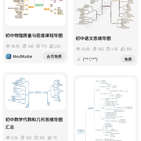
初中物理质量与密度课程导图
初中语文思维导图
38.5k
188
774
233
18.8k
563
1.5k
360
MindMaster
会员免费
(*^▽^*)
免费
初中数学代数和几何思维导图
汇总
9.2k
302
305
79