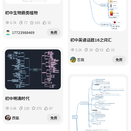
初中生物蕨类植物
6.7k
77
109
32
17723988469
免费
初中英语话题16之词汇
5.1k
26
53
10
忘我
免费
初中明清时代
5.9k
130
375
87
西窗.
免费