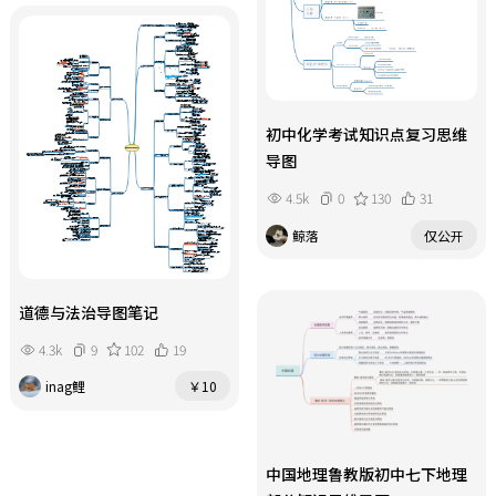
初中化学考试知识点复习思维
导图
4.5k
0
130
31
鲸落
仅公开
道德与法治导图笔记
4.3k
9
102
19
inag鲤
￥10
中国地理鲁教版初中七下地理