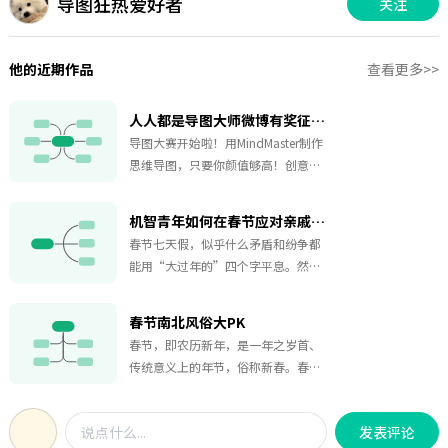
导图狂热爱好者
关注
他的近期作品
查看更多>>
人人都是导图大师微博有奖征稿活动火热进行中
导图大赛开始啦！用MindMaster制作
思维导图，只要你颜值够高！创意够
足！干货够多！就有机会赢取千元奖
金，还有更多神秘精美礼品相送，奖
机智青年如何在春节应对亲戚的关切
品丰厚，惊喜多多，只要参与就能领
春节七天假，似乎什么矛盾和纷争都
取福利呦，快带上话题发布作品吧~
能用“大过年的”四个字平息。然而
总有那么些人和事是例外，既然躲也
躲不掉，还是想想当遇到这些提问
春节南北风俗大PK
时，该怎么机智的应对吧！
春节，即农历新年，是一年之岁首、
传统意义上的年节，俗称新春。春节
对于中国人来说是一年之中最重要的
节日，具有特殊的意义，千百年的文
发表评论
化传承已经为春节形成了固定的风俗