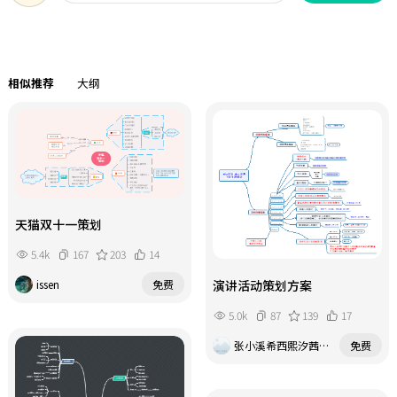
习惯。 中国地域辽阔，南北相距数千
公里，因此对于春节的习俗也是大相
径庭，下面跟着思维导图一起来看看
南北方春节习俗到底有何区别。
相似推荐
大纲
天猫双十一策划
5.4k
167
203
14
issen
免费
演讲活动策划方案
5.0k
87
139
17
张小溪希西熙汐茜烯奚浠嘻嘻嘻嘻
免费