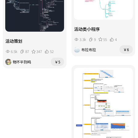
活动类小程序
3.3k
9
55
4
活动策划
布拉布拉
￥6
6.5k
87
347
52
物不平则鸣
￥5