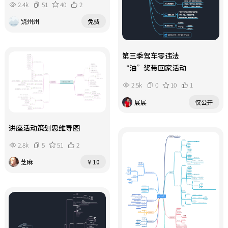
2.4k
51
40
2
饶州州
免费
第三季驾车零违法
“油”奖带回家活动
2.5k
0
10
1
展展
仅公开
讲座活动策划思维导图
2.8k
5
51
2
芝麻
￥10