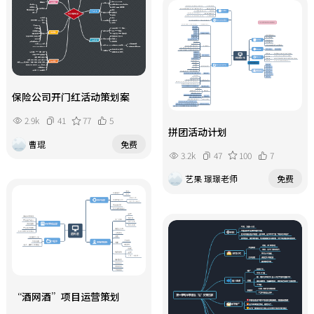
保险公司开门红活动策划案
2.9k
41
77
5
拼团活动计划
曹琨
免费
3.2k
47
100
7
艺果 璟璟老师
免费
“酒网酒”项目运营策划