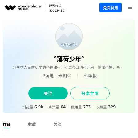
免费试用
°薄荷少年°
分享本人目前所学的各种课程，考试考研均可适用，整理不易，希望可以多多支持，谢谢。
IP属地：未知
举报
关注
分享主页
6.9k
64
273
329
浏览量
点赞量
使用量
收藏量
作品
收藏
关注