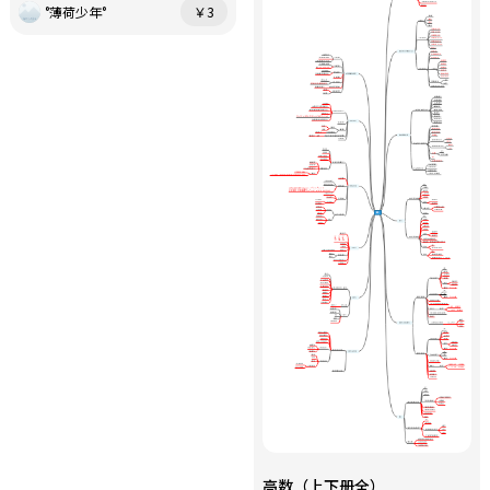
°薄荷少年°
￥3
高数（上下册全）