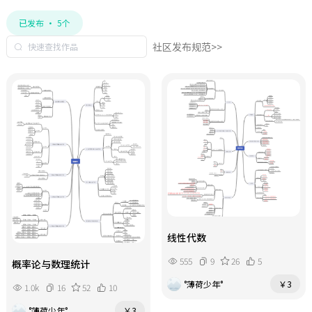
已发布 · 5个
社区发布规范>>
线性代数
555
9
26
5
概率论与数理统计
°薄荷少年°
￥3
1.0k
16
52
10
°薄荷少年°
￥3