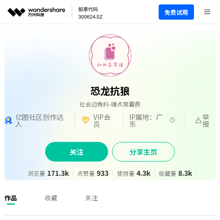
免费试用
恐龙抗狼
社会边角料-赚点窝囊费
亿图社区创作达
VIP会
IP属地：广
举
人
员
东
报
关注
分享主页
171.3k
933
4.3k
8.3k
浏览量
点赞量
使用量
收藏量
作品
收藏
关注