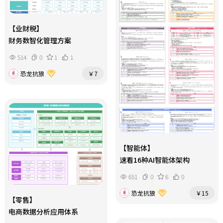
【业财税】
财务数智化管理方案
514
0
1
1
恐龙抗狼
￥7
【智能体】
速看16种AI智能体架构
651
0
6
0
恐龙抗狼
￥15
【零售】
电商数据分析应用体系