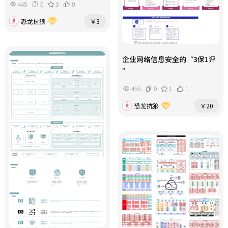
445
0
3
0
恐龙抗狼
￥3
企业网络信息安全的“3保1评
”
456
0
1
1
恐龙抗狼
￥20