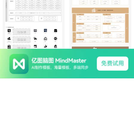
搭建零售行业全渠道数据中台
225
0
1
2
恐龙抗狼
￥3
零代码应用在大B企业的部署
187
0
1
1
恐龙抗狼
￥5