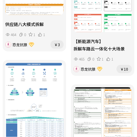
供应链八大模式拆解
464
0
1
1
【新能源汽车】
恐龙抗狼
￥3
拆解车路云一体化十大场景
465
0
1
1
恐龙抗狼
￥10