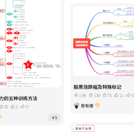
股票涨跌幅及特殊标记
1.9k
139
75
11
0
力的五种训练方法
思有维
35
2
0
￥5