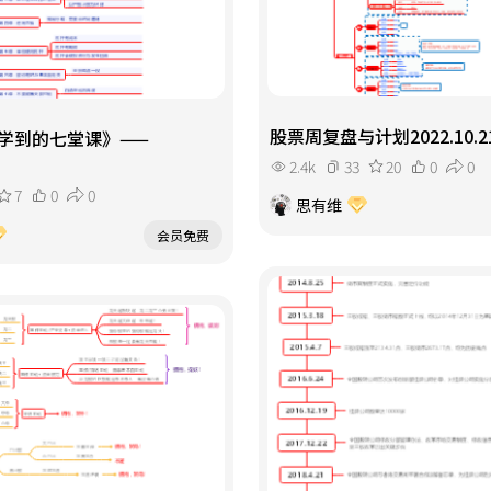
股票周复盘与计划2022.10.2
学到的七堂课》——
2.4k
33
20
0
0
7
0
0
思有维
会员免费