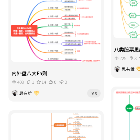
八类股票思
725
3
思有维
内外盘八大Fa则
403
1
14
0
0
思有维
￥3