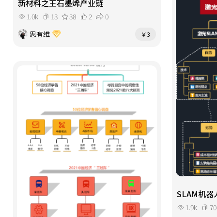
新材料之王石墨烯产业链
1.0k
13
38
2
0
思有维
￥3
SLAM机器
1.9k
70