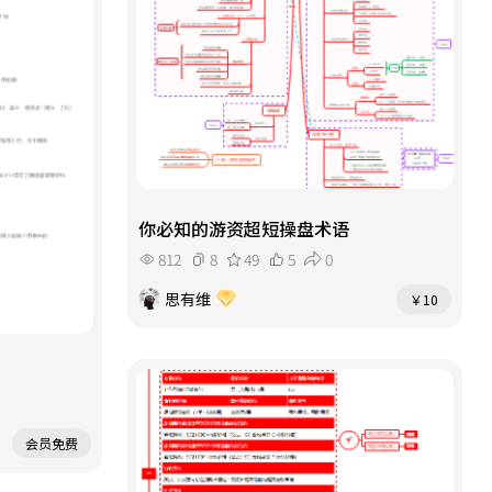
你必知的游资超短操盘术语
812
8
49
5
0
思有维
￥10
会员免费