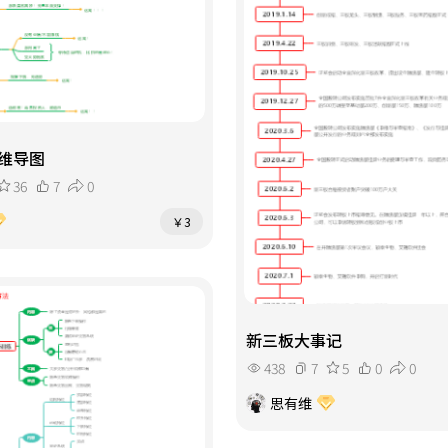
维导图
36
7
0
￥3
新三板大事记
438
7
5
0
0
思有维