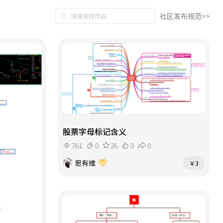
社区发布规范>>
股票字母标记含义
761
0
26
0
0
思有维
￥3