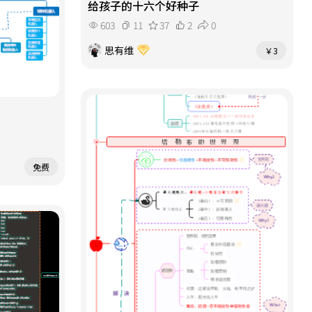
给孩子的十六个好种子
603
11
37
2
0
思有维
￥3
免费