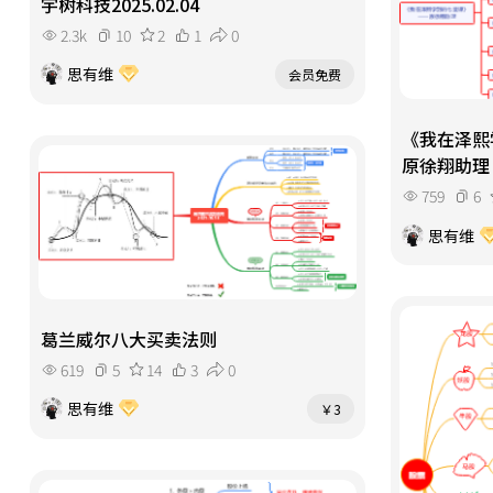
宇树科技2025.02.04
2.3k
10
2
1
0
思有维
会员免费
《我在泽熙
原徐翔助理
759
6
思有维
葛兰威尔八大买卖法则
619
5
14
3
0
思有维
￥3