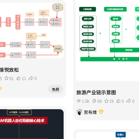
愉悦放松
5
81
11
0
免费
旅游产业链示意图
1.5k
69
19
0
0
思有维