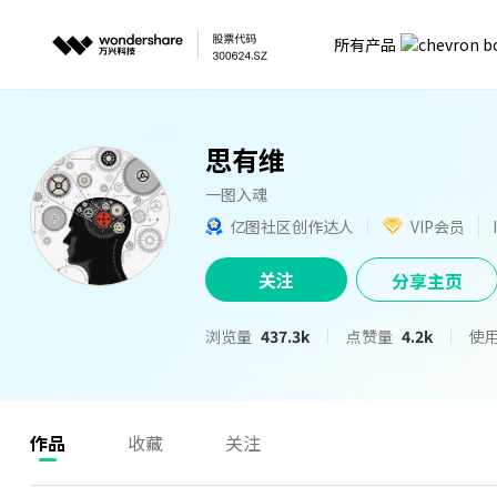
所有产品
思有维
一图入魂
亿图社区创作达人
VIP会员
关注
分享主页
浏览量
437.3k
点赞量
4.2k
使
作品
收藏
关注