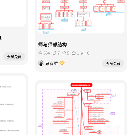
1
师与师部结构
634
7
5
1
0
会员免费
思有维
会员免费