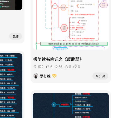
免费
极简读书笔记之《反脆弱》
622
6
66
8
0
思有维
￥5.50