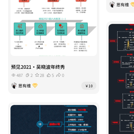
思有维
预见2021·吴晓波年终秀
487
2
28
5
0
思有维
￥10