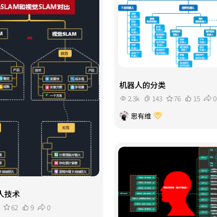
机器人的分类
2.3k
143
76
15
0
思有维
人技术
62
9
0