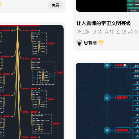
免费
让人震惊的宇宙文明等级
1.2k
35
71
18
0
思有维