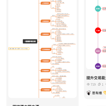
提升交易能
719
1
思有维