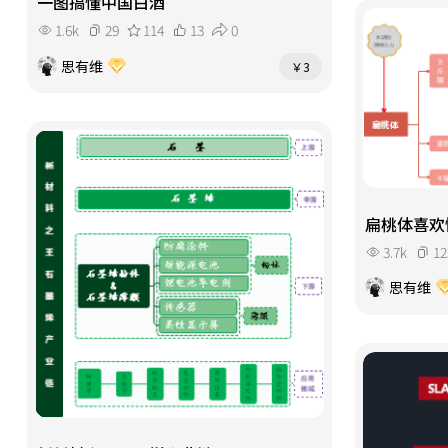
一图搞懂中国白酒
1.6k
29
114
13
0
思有维
￥3
扁桃体喜欢
3.7k
12
思有维