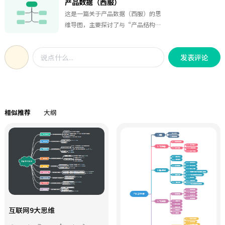
产品数据（西服）
长计划，经营分析报告制作指南，以
这是一篇关于产品数据（西服）的思
及持续优化与迭代的完整步骤。它通
维导图，主要探讨了与“产品结构决
过执行客户访谈和实地考察的方式，
策”相关的多个环节和主题。从中心
深入了解客户的业务流程、需求和挑
节点“产品结构决策”出发，思维导
战，为后续的计划制定提供了坚实的
发表评论
图向外辐射，涵盖了产品从设计到生
基础。
产、销售、库存分析和财务整合等整
个生命周期的各个环节。在设计阶
段，包括了“首次下单”、“生产员
单计格”等细分步骤，在销售方面，
相似推荐
大纲
思维导图提到了“产品上新推
广”和“正常销售”等环节，同时还
考虑到了“滞销品处理”的问题，以
及如何通过“市分销服告”来了解客
户的库存情况，从而更好地调整销售
策略。
互联网9大思维