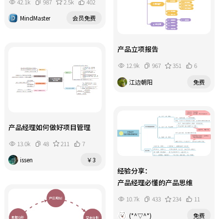
42.1k
987
2.5k
402
MindMaster
会员免费
产品立项报告
12.9k
967
351
6
江边朝阳
免费
产品经理如何做好项目管理
13.0k
48
211
7
issen
￥3
经验分享：
产品经理必懂的产品思维
10.7k
433
234
11
(*^▽^*)
免费