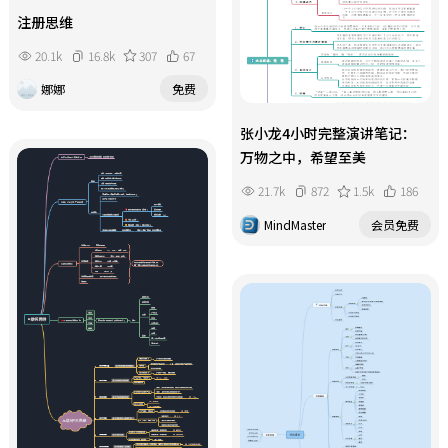
注册思维
20.1k
16.8k
307
67
娜娜
免费
张小龙4小时完整演讲笔记：
万物之中，希望至美
21.7k
872
1.5k
186
MindMaster
会员免费