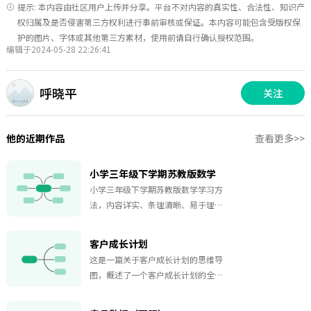
提示: 本内容由社区用户上传并分享。平台不对内容的真实性、合法性、知识产
权归属及是否侵害第三方权利进行事前审核或保证。本内容可能包含受版权保
护的图片、字体或其他第三方素材，使用前请自行确认授权范围。
编辑于2024-05-28 22:26:41
呼晓平
关注
他的近期作品
查看更多>>
小学三年级下学期苏教版数学
小学三年级下学期苏教版数学学习方
法，内容详实、条理清晰、易于理
解，非常方便大家学习，是你不可或
缺的学习助手。
客户成长计划
这是一篇关于客户成长计划的思维导
图，概述了一个客户成长计划的全流
程，包含了从客户需求收集与分析，
到数据整合与分析，再到定购账户成