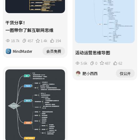
干货分享！
一图带你了解互联网思维
18.7k
457
1.4k
194
MindMaster
会员免费
活动运营思维导图
5.6k
0
487
62
肥小西西
仅公开