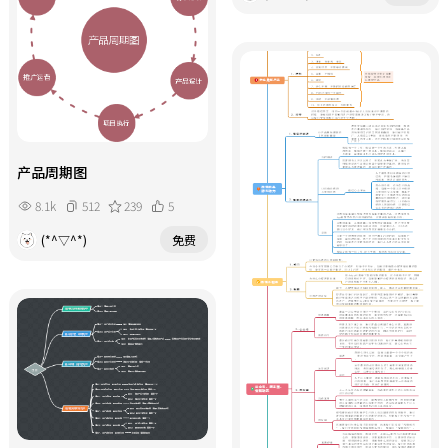
产品周期图
8.1k
512
239
5
(*^▽^*)
免费