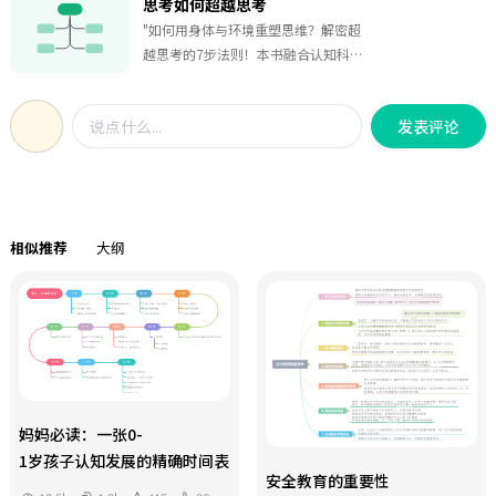
的定义、与传统RPA的区别、核心能力
思考如何超越思考
元股权激励，一、10 年总
和价值，让管理人员清晰了解其优势
"如何用身体与环境重塑思维？解密超
OKR（2025-2035），二、阶段 OKR
与潜力。落地步骤部分，涵盖任务筛
越思考的7步法则！本书融合认知科学
拆解（按里程碑递进），三、执行保
选、流程拆解、工具选型、部署与迭
与实践策略，揭示思维升级的底层逻
障机制。
代等关键环节，为项目的顺利实施提
辑：从【成长型思维】到【具身认
供清晰指引。高频实战场景列举了邮
发表评论
知】，涵盖学习创新（学徒制/辩论/故
件与沟通、会议、文档与报告等多个
事模拟）、环境设计（神经建筑学/索
常见办公场景的自动化流程与适用工
尔克研究所案例）、工具应用（VR触
具，帮助管理人员明确自动化应用方
觉反馈/跑步机工作站）。通过【减少
向。落地关键要点和实施路径则为项
认知负荷】【提供环境线索】等方
目的持续优化与长期发展提供策略支
相似推荐
大纲
法，在职场（独立办公提效）、教育
持。对于IT技术人员，这是开发与部署
（卡尔·威曼课堂改革）等领域实现
AI Agent办公自动化系统的技术宝典。
群体思维协同，破解专家新手差异，
模板中的流程拆解SOP模板、工具选
用身体动作（手势/广播体操）激活大
型模板等内容，为技术人员提供了具
脑潜能。"
体的工作框架和参考标准，有助于提
高开发效率和质量。对于追求高效办
公的职场人士，此模板是探索和应用
妈妈必读：一张0-
自动化工具的实用手册。通过了解各
1岁孩子认知发展的精确时间表
个场景的自动化流程和工具，能够更
安全教育的重要性
好地利用AI Agent提升个人工作效率，