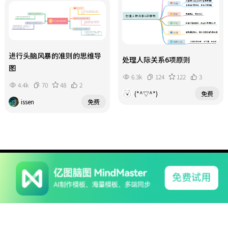
进行头脑风暴的准则的思维导
处理人际关系6项原则
图
6.3k
124
122
3
4.4k
70
48
2
(*^▽^*)
免费
issen
免费