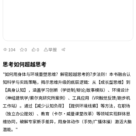
104
0
0
举报
思考如何超越思考
"如何用身体与环境重塑思维？解密超越思考的7步法则！本书融合认
知科学与实践策略，揭示思维升级的底层逻辑：从【成长型思维】到
【具身认知】，涵盖学习创新（学徒制/辩论/故事模拟）、环境设计
（神经建筑学/索尔克研究所案例）、工具应用（VR触觉反馈/跑步机
工作站）。通过【减少认知负荷】【提供环境线索】等方法，在职场
（独立办公提效）、教育（卡尔·威曼课堂改革）等领域实现群体思
维协同，破解专家新手差异，用身体动作（手势/广播体操）激活大脑
潜能。"