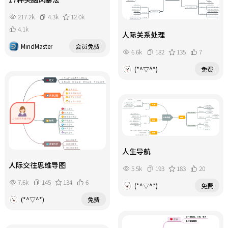
217.2k
4.3k
12.0k
4.1k
人际关系处理
MindMaster
会员免费
6.6k
182
135
7
(*^▽^*)
免费
人生导航
人际交往思维导图
5.5k
193
183
20
7.6k
145
134
6
(*^▽^*)
免费
(*^▽^*)
免费