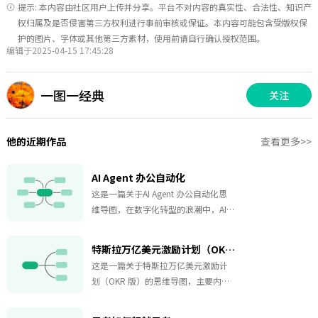
提示: 本内容由社区用户上传并分享。平台不对内容的真实性、合法性、知识产
权归属及是否侵害第三方权利进行事前审核或保证。本内容可能包含受版权保
护的图片、字体或其他第三方素材，使用前请自行确认授权范围。
编辑于2025-04-15 17:45:28
一图一经典
关注
他的近期作品
查看更多>>
AI Agent 办公自动化
这是一篇关于AI Agent 办公自动化思
维导图，在数字化转型的浪潮中，AI
Agent办公自动化已成为企业提升效
率、降低成本的关键举措。这张AI
特斯拉万亿美元激励计划（OKR 版）
Agent办公自动化的思维导图模板，对
这是一篇关于特斯拉万亿美元激励计
于企业管理人员而言，此模板是规划
划（OKR 版）的思维导图，主要内容
与推进办公自动化项目的路线图。它
包括：总目标（O）：成为全球 AI 驱
从核心逻辑出发，详细阐述了AI Agent
动的综合科技领军企业，解锁万亿美