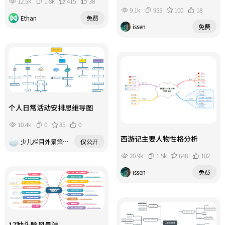
12.5k
1.8k
415
38
减轻工作负担。
9.1k
955
100
18
Ethan
免费
issen
免费
个人日常活动安排思维导图
10.4k
0
85
0
西游记主要人物性格分析
少儿栏目外景策划波波老师
仅公开
20.9k
1.5k
648
102
issen
免费
17种头脑风暴法