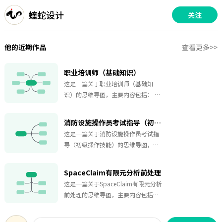
蝰蛇设计
关注
他的近期作品
查看更多>>
职业培训师（基础知识）
这是一篇关于职业培训师（基础知
识）的思维导图，主要内容包括： 职
业道德，人力资源开发知识，职业教
育基本知识，职业与职业标准基本知
消防设施操作员考试指导（初级操作技能）
识， 职业培训基本知识，人才评价基
这是一篇关于消防设施操作员考试指
本知识， 现代职业培训信息技术知
导（初级操作技能）的思维导图，主
识， 职业培训与经济社会发展知识，
要内容包括：培训模块一 消防设施监
相关法律法规知识。
控 2，培训模块二 消防设施操作 46，
SpaceClaim有限元分析前处理
培训模块三 消防设施保养 77。
这是一篇关于SpaceClaim有限元分析
前处理的思维导图，主要内容包括：
模型准备，概念设计。无论是对于初
学者建立知识框架，还是对于有一定