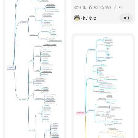
7.1k
52
350
30
橡子小七
￥3