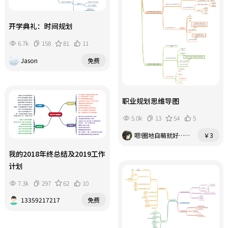
开学典礼：时间规划
6.7k
158
81
11
Jason
免费
职业规划思维导图
5.0k
13
54
5
嗯!圈地自萌就好……
￥3
我的2018年终总结及2019工作
计划
7.3k
297
62
10
13359217217
免费