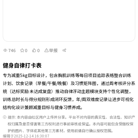
746
0
0
举报
健身自律打卡表
专为减重5kg目标设计，包含胸肌训练等每日项目追踪表格整合训练
计划、饮食记录（早餐/午餐/晚餐）及习惯矩阵图，通过周考核评分系
统（达标奖励 未达成复盘）推动自律浮动主题模块支持个性化调整，
训练总时长与得分规则形成闭环反馈，年/周双维度记录让进步可视化
结构化设计兼顾减重目标与健身习惯养成。
提示: 本内容由社区用户上传并分享。平台不对内容的真实性、合法性、知识产
权归属及是否侵害第三方权利进行事前审核或保证。本内容可能包含受版权保
护的图片、字体或其他第三方素材，使用前请自行确认授权范围。
编辑于2025-12-14 16:30:07