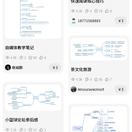
快速阅读核心技巧
4.3k
4
78
8
18771568883
￥3
自媒体教学笔记
4.5k
2
58
6
敬峻鹏
￥3
茶文化旅游
4.3k
4
36
7
Amouravecmort
￥3
小篮球论坛参后感
3.1k
0
10
1