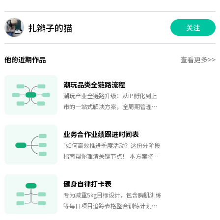
扎辫子的猫
关注
他的近期作品
查看更多>>
潮玩品类全链路流程
潮玩产业全链路升级：从IP孵化到上
市的一站式解决方案，全周期管理：
覆盖市场调研、IP开发、生产验收到
供应商评估全流程，数字化ERP：系
业务合作业绩跟进时间表
统整合采购PO/对账/入库/品质验货等
"如何高效推进季度活动？这份分阶段
关键环节 标准化流程：开模试产、版
指南帮你理清关键节点！ 本方案将执
权审核、授权谈判等标准化节点控
行周期划分为9周，包含四大核心阶
制。
段：1.规划与启动阶段（第1周）聚焦
健身自律打卡表
目标设定、团队组建及资源审批2.筹备
专为减重5kg目标设计，包含胸肌训练
期（第23周）完成宣传物料制作与供
等每日项目追踪表格整合训练计划、
应商签约3.落地执行期（第45周）统
饮食记录（早餐/午餐/晚餐）及习惯矩