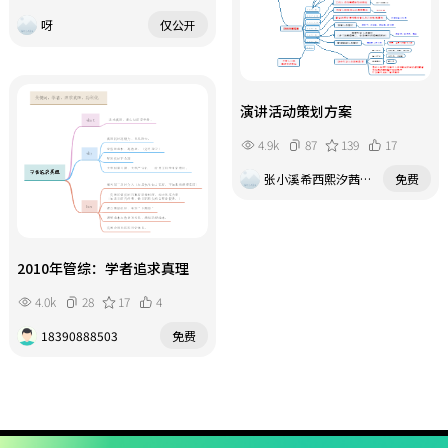
呀
仅公开
演讲活动策划方案
4.9k
87
139
17
张小溪希西熙汐茜烯奚浠嘻嘻嘻嘻
免费
2010年管综：学者追求真理
4.0k
28
17
4
18390888503
免费