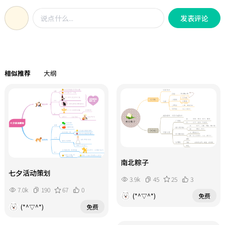
筹场地、人员及应急预案4.收尾阶段
阵图，通过周考核评分系统（达标奖
（第69周）涵盖数据复盘、流程优化
发表评论
励 未达成复盘）推动自律浮动主题模
及下季度目标制定，形成完整闭环" 。
块支持个性化调整，训练总时长与得
分规则形成闭环反馈，年/周双维度记
录让进步可视化结构化设计兼顾减重
目标与健身习惯养成。
相似推荐
大纲
南北粽子
七夕活动策划
3.9k
45
25
3
7.0k
190
67
0
(*^▽^*)
免费
(*^▽^*)
免费