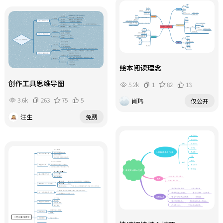
绘本阅读理念
创作工具思维导图
5.2k
1
82
13
3.6k
263
75
5
肖玮
仅公开
汪生
免费