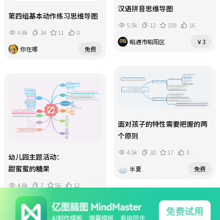
汉语拼音思维导图
第四组基本动作练习思维导图
5.5k
12
109
16
4.8k
34
11
0
昭通市昭阳区
￥3
你在哪
免费
面对孩子的特性需要把握的两
个原则
4.5k
30
17
3
幼儿园主题活动：
甜蜜蜜的糖果
半夏
免费
4.8k
7
56
12
 异想天开   
￥10