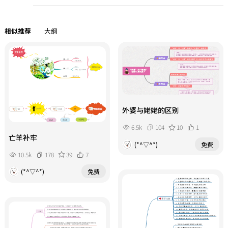
相似推荐
大纲
外婆与姥姥的区别
6.5k
104
10
1
亡羊补牢
(*^▽^*)
免费
10.5k
178
39
7
(*^▽^*)
免费