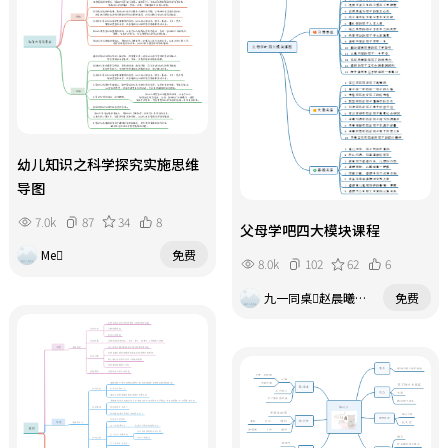
幼儿知识之科学探究实施思维
导图
7.0k
87
34
8
父母学吧四大模块课程
Me
免费
8.0k
102
62
6
九一同桌赵晨曦老师
免费