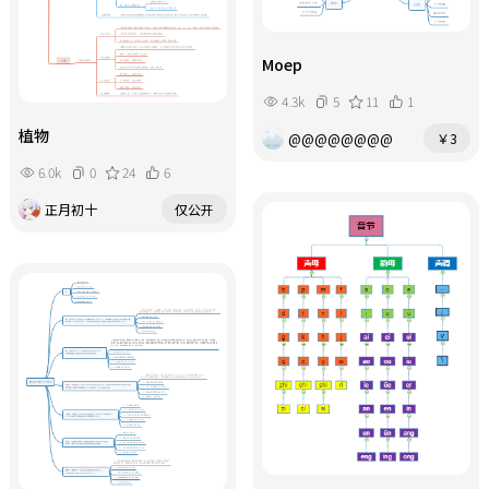
Moep
4.3k
5
11
1
植物
@@@@@@@@
￥3
6.0k
0
24
6
正月初十
仅公开