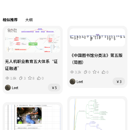
相似推荐
大纲
《中国图书馆分类法》第五版
无人机职业教育五大体系“证
（简图）
证融通”
3.2k
0
4
0
1.8k
3
8
0
Leet
￥3
Leet
￥5