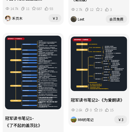
14.7k
11
687
93
2.7k
12
2
3
禾页木
￥3
Leet
会员免费
冠军读书笔记2-《为爱朗读》
2.6k
0
19
15
冠军读书笔记1-
MM的笔记
￥3
《了不起的盖茨比》