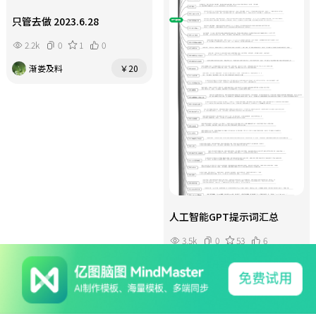
只管去做 2023.6.28
2.2k
0
1
0
渐娄及料
￥20
人工智能GPT提示词汇总
3.5k
0
53
6
老葛提升笔记
仅公开