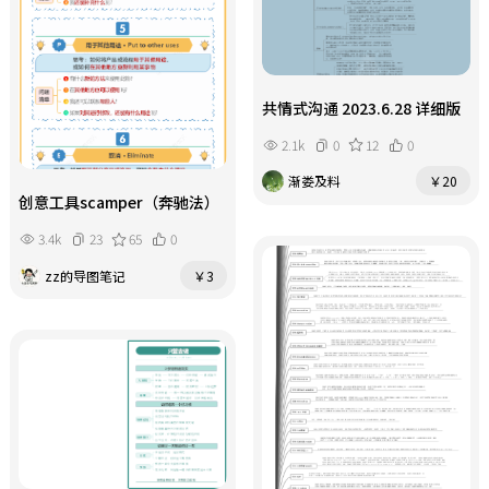
共情式沟通 2023.6.28 详细版
2.1k
0
12
0
渐娄及料
￥20
创意工具scamper（奔驰法）
3.4k
23
65
0
zz的导图笔记
￥3