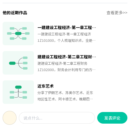
他的近期作品
查看更多>>
一建建设工程经济-第一章工程经济1Z101000
一建建设工程经济-第一章工程经济
1Z101000，个人梳理知识点，全是考
点，非常详细，一个文件内分了好几
个页，看的时候别只看第一页。
建建设工程经济-第二章工程财务1Z102000
建建设工程经济-第二章工程财务
1Z102000，财务会计利用专门的方法
和程序，对经济活动进行完整、连
续、系统的反映和监督，旨在提供会
近东艺术
计信息，并对企业经营活动和财务支
分享了伊朗艺术、苏美尔艺术、近东
出进行监督。本图是个人梳理知识
地区性艺术、阿卡德艺术、晚期巴比
点，全是考点，详细版。
伦艺术、新苏美尔复兴、亚述艺术、
巴比伦艺术的知识。
发表评论