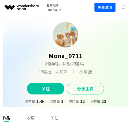
免费试用
Mona_9711
永远年轻，永远热泪盈眶。
IP属地：未知
举报
关注
分享主页
1.4k
1
12
23
浏览量
点赞量
使用量
收藏量
作品
收藏
关注