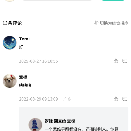
梁，实现前后端数据高效流转；业务
应用系统承载核心业务逻辑，精准响
应实际场景需求；服务中心统筹资源
调度，保障各模块协同运转；数据存
13条评论
切换为综合排序
储层构建安全可靠的数据底座，支撑
数据的存储、管理与检索；运行环境
Temi
层提供稳定适配的部署基础，确保系
统持续高效运行。整套架构兼顾实用
好
性、扩展性与稳定性，为业务场景提
供全方位技术赋能。
2025-08-27 16:10:55
空橙
咦咦咦
2022-08-29 09:13:09
广东
罗锋
回复给
空橙
一个思维导图都没有，还嘲笑别人。你算