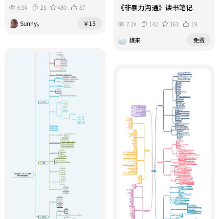
《非暴力沟通》读书笔记
6.9k
23
480
37
Sunny。
￥15
7.2k
142
163
19
魏来
免费