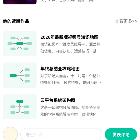
群工具、公众号辅助工具、排版工
具、图片工具、H5工具、小程序工具
等
他的近期作品
查看更多>>
2026年最新版视频号知识地图
微信视频号全维度思维导图，涵盖基
础信息、内容认知、运营技巧、基础
操作、变现路径、运营数据六大核心
板块。从账号搭建、内容创作，到实
年终总结全攻略地图
操运营、数据复盘、商业变现，一站
对于职场人而言，十二月是一个格外
式梳理视频号从 0 到 1 的运营逻辑，
特殊的月份。 说它特殊，是因为这是
不管是新手入门还是老手进阶，都能
一年工作的收官节点，过往的耕耘与
快速 get 关键要点，助力玩转微信生
收获都将在此沉淀；说它特殊，更因
态流量！
云平台系统架构图
为这是复盘总结的关键时期 —— 既要
这是一套架构分层清晰、功能协同高
回望全年的成绩与不足，也要锚定下
效的软件系统解决方案，以模块化设
一年的方向与规划。 在此分享一些心
计构建全链路技术支撑体系。前端展
得，希望能为各位职场伙伴带来些许
示层聚焦用户交互体验，提供直观易
启发。
发表评论
用的操作界面；API 接口层作为通信桥