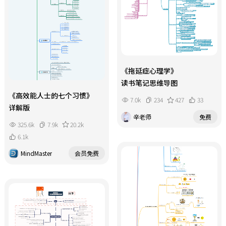
《拖延症心理学》
读书笔记思维导图
《高效能人士的七个习惯》
7.0k
234
427
33
详解版
辛老师
免费
325.6k
7.9k
20.2k
6.1k
MindMaster
会员免费