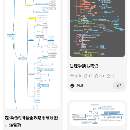
法理学读书笔记
8.6k
15
271
38
嗯坤
￥3
超详细的抖音全攻略思维导图
，运营篇