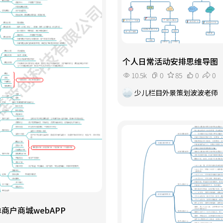
个人日常活动安排思维导图
10.5k
0
85
0
0
少儿栏目外景策划波波老师
商户商城webAPP