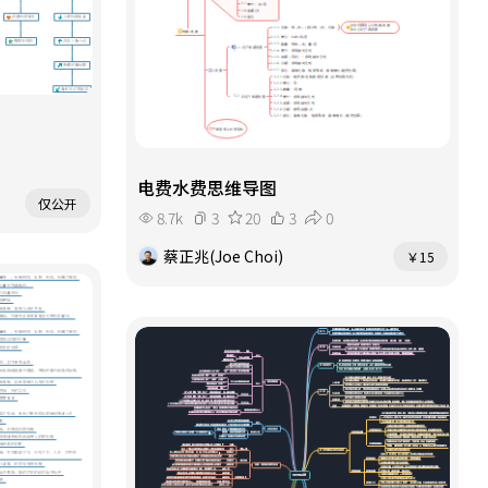
电费水费思维导图
仅公开
8.7k
3
20
3
0
蔡正兆(Joe Choi)
￥15