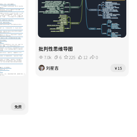
批判性思维导图
7.0k
6
225
12
0
刘星吉
￥15
免费