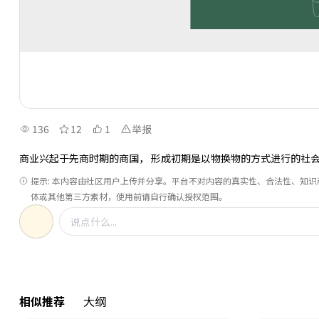
136
12
1
举报
商业兴起于先商时期的商国， 形成初期是以物换物的方式进行的社
提示: 本内容由社区用户上传并分享。平台不对内容的真实性、合法性、知
体或其他第三方素材，使用前请自行确认授权范围。
相似推荐
大纲