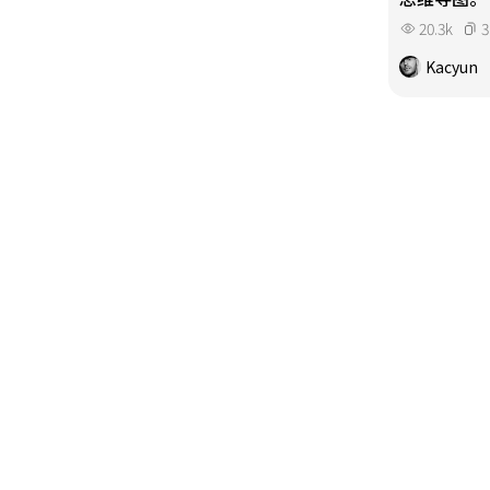
20.3k
3
Kacyun