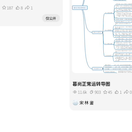
187
8
1
仅公开
暮尚正常运转导图
11.6k
903
45
1
0
宋 林 鉴