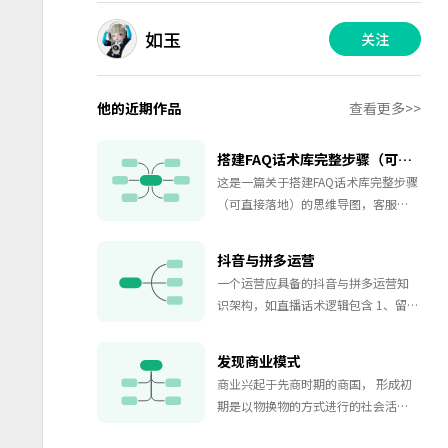
如玉
关注
他的近期作品
查看更多>>
搭建FAQ话术库完整步骤（可直接落地）
这是一篇关于搭建FAQ话术库完整步骤
（可直接落地）的思维导图，客服日
常答疑杂乱、回复口径不统一、高频
问题反复作答是很多企业运营的常见
抖音与拼多运营
痛点，搭建标准化 FAQ 话术库是优化
一个运营应具备的抖音与拼多运营知
客服效率、统一服务话术、降低新人
识架构，如直播话术逻辑包含 1、留人
培训成本的核心方案，系统化的搭建
话术逻辑 2、互动话术逻辑 3、产品话
步骤可以帮助运营人员落地高效话术
术逻辑 4、成单话术逻辑 5、限时限量
体系。本模板涵盖前期收集问题、划
发现商业模式
限地 6、催单话术逻辑 7、结束话术
分分类框架、撰写标准话术、统一格
商业兴起于先商时期的商国， 形成初
式规范、落地使用与培训、持续迭代
期是以物换物的方式进行的社会活
更新，完整拆解从用户问题采集到知
动。后来发展成为以货币为媒介进行
识库长效维护的全流程细则。前期板