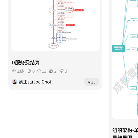
D服务费结算
3.8k
0
13
2
0
蔡正兆(Joe Choi)
￥15
组织架构-单
思维导图。