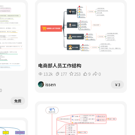
总等实用场景。
电商部人员工作结构
13.2k
177
253
9
0
issen
￥3
0
免费