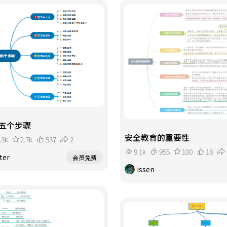
五个步骤
安全教育的重要性
.3k
2.7k
537
2
9.1k
955
100
18
ter
会员免费
issen