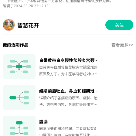
护的图片、字体或其他第三方素材，使用前请自行确认授权范围。
编辑于2024-08-28 22:12:13
智慧花开
关注
他的近期作品
查看更多>>
白带黄带白崩慢性盆腔炎宫颈糜烂
白带黄带白崩慢性盆腔炎宫颈糜烂的
原因及方子，为中医学习者或对中医
妇科知识感兴趣者提供了系统且详细
的参考资料，有助于理解不同类型白
经期前后吐血、鼻血和经期泄泻、发热
带的辨证论治。
详细介绍了各病症的原因、症状、治
法、方剂等内容，各病症板块用不同
颜色区分，便于阅读和识别，送给有
经期前后吐血、鼻血或经期泄泻、发
崩漏
热的你。
崩漏涵盖血崩和经漏，二者症状有别
但原因可相同，有时能相互转化，崩