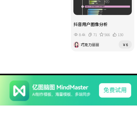
抖音用户图像分析
8.4k
71
566
130
巧克力丽丽
￥6
系列产品
软件支持