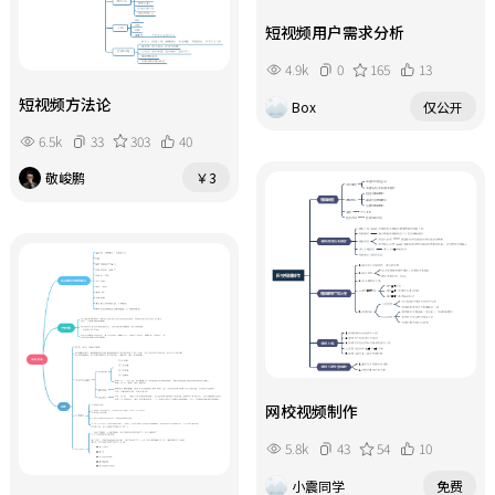
短视频用户需求分析
4.9k
0
165
13
短视频方法论
Box
仅公开
6.5k
33
303
40
敬峻鹏
￥3
网校视频制作
5.8k
43
54
10
小震同学
免费