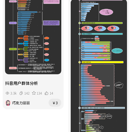
抖音用户群体分析
3.3k
142
134
14
巧克力丽丽
￥3