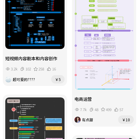
短视频内容剧本和内容创作
3.2k
102
258
16
超可爱的????
￥5
电商运营
7.7k
48
499
57
有点甜
￥10