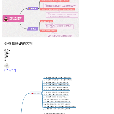
外婆与姥姥的区别
6.5k
104
10
1
(*^▽^*)