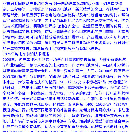
业布局共同推动产业加速发展.对于电动汽车领域的从业者，如汽车制造
商、工程师等，此模板是了解固态电池这一新兴技术的窗口。在结构与工作
原理部分，详细展示了固态电池的组成结构以及与传统锂电池的对比，帮助
从业者掌握其核心特性，为电动汽车的电池选型和技术研发提供参考。优势
与技术瓶颈部分，明确列出固态电池在安全性、能量密度等方面的优势，以
及当前面临的技术难题，使从业者能全面评估固态电池的应用前景。固态电
池技术研发人员可借助该模板系统梳理研发方向。产业发展现状和新能源汽
车行业应用现状的内容，能让研发人员了解行业动态和市场需求，有针对性
地开展技术攻关，加速固态电池技术的成熟与商业化进程。
2026年纯电车前沿技术概述
2026年，纯电车技术将迎来一场全面且震撼的突破革命，为整个新能源汽
车行业描绘出一幅令人振奋的未来图景。在动力电池领域，半固态电池凭借
其更高的能量密度和安全性，摇身一变成为量产主力军，为纯电车提供更持
久的续航保障。与此同时，全固态电池也开启小批量试产的新征程，有望在
未来进一步改写电池技术的格局。5C - 12C快充技术惊艳亮相，大幅缩短补
能时间，让充电不再成为出行的阻碍。800V高压平台全面普及，配合SiC功
率器件与多合一电驱集成，极大地提升了车辆的能效，使每一度电都能发挥
更大价值。分布式轮毂电机带来灵活驱动方案，让车辆的操控性能达到新的
高度。补能方式也呈现出多元化发展。液冷超充（400 - 1500kW）与3分钟
极速换电并行，满足不同场景下的补能需求。光储充微电网的推广，推动能
源形成闭环，实现绿色能源的高效利用。智能化层面，城市NOA实现无图驾
驶，让车辆在复杂城市道路中也能游刃有余。端到端大模型与舱驾融合中央
计算平台重塑交互体验，使人车交互更加自然流畅。热管理技术通过CO₂热