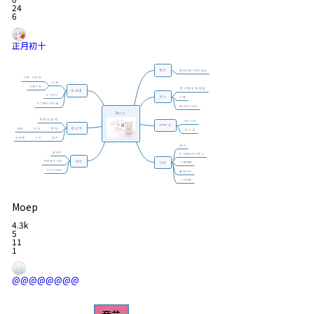
24
6
正月初十
Moep
4.3k
5
11
1
@@@@@@@@