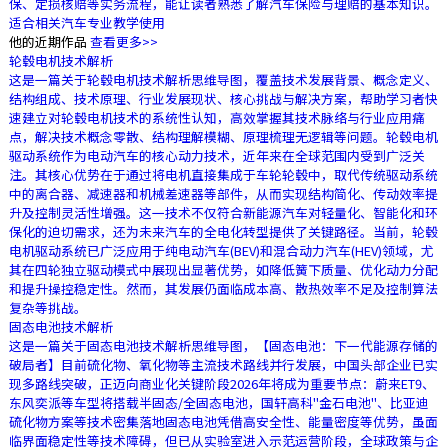
保、定损核赔等实务流程，能让读者熟悉了解汽车保险与理赔的基本知识。
适合相关汽车专业教学使用
他的近期作品
查看更多>>
轮毂电机技术解析
这是一篇关于轮毂电机技术解析思维导图，覆盖技术发展背景、概念定义、
结构组成、技术原理、行业发展现状、核心挑战与解决方案，帮助学习者快
速建立对轮毂电机技术的系统性认知，高效掌握其技术脉络与行业应用痛
点，解决技术概念零散、结构理解模糊、原理梳理无逻辑等问题。轮毂电机
驱动系统作为电动汽车的核心动力技术，近年来在全球范围内受到广泛关
注。其核心优势在于通过将电机直接集成于车轮轮毂中，取代传统驱动系统
中的离合器、减速器和机械差速器等部件，从而实现结构简化、传动效率提
升及控制灵活性增强。这一技术不仅符合新能源汽车对轻量化、智能化和环
保化的迫切需求，还为未来汽车的全电化转型提供了关键路径。当前，轮毂
电机驱动系统已广泛应用于纯电动汽车(BEV)和混合动力汽车(HEV)领域，尤
其在四轮独立驱动模式中展现出显著优势，如降低簧下质量、优化动力分配
和提升操控稳定性。然而，其发展仍面临成本高、散热效率不足及控制算法
复杂等挑战。
固态电池技术解析
这是一篇关于固态电池技术解析思维导图，【固态电池：下一代能源存储的
破局者】目前硫化物、氧化物等主流技术路线并行发展，中国头部企业已实
现多路线突破，正迈向商业化关键阶段2026年将成为重要节点：蔚来ET9、
东风奕派等车型将搭载半固态/全固态电池，国轩高科"金石电池"、比亚迪
硫化物方案等技术密集落地固态电池凭借高安全性、能量密度等优势，虽面
临界面稳定性等技术障碍，但已从实验室进入示范运营阶段，全球政策与企