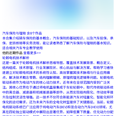
汽车保险与理赔
含8个作品
本合集介绍骑车保险的基本概念，汽车保险的基础知识，以及汽车投保、承
保、定损核赔等实务流程，能让读者熟悉了解汽车保险与理赔的基本知识。
适合相关汽车专业教学使用
他的近期作品
查看更多>>
轮毂电机技术解析
这是一篇关于轮毂电机技术解析思维导图，覆盖技术发展背景、概念定义、
结构组成、技术原理、行业发展现状、核心挑战与解决方案，帮助学习者快
速建立对轮毂电机技术的系统性认知，高效掌握其技术脉络与行业应用痛
点，解决技术概念零散、结构理解模糊、原理梳理无逻辑等问题。轮毂电机
驱动系统作为电动汽车的核心动力技术，近年来在全球范围内受到广泛关
注。其核心优势在于通过将电机直接集成于车轮轮毂中，取代传统驱动系统
中的离合器、减速器和机械差速器等部件，从而实现结构简化、传动效率提
升及控制灵活性增强。这一技术不仅符合新能源汽车对轻量化、智能化和环
保化的迫切需求，还为未来汽车的全电化转型提供了关键路径。当前，轮毂
电机驱动系统已广泛应用于纯电动汽车(BEV)和混合动力汽车(HEV)领域，尤
其在四轮独立驱动模式中展现出显著优势，如降低簧下质量、优化动力分配