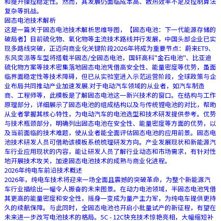
和提升操控稳定性。然而，其发展仍面临成本高、散热效率不足及控制算法
复杂等挑战。
固态电池技术解析
这是一篇关于固态电池技术解析思维导图，【固态电池：下一代能源存储的
破局者】目前硫化物、氧化物等主流技术路线并行发展，中国头部企业已实
现多路线突破，正迈向商业化关键阶段2026年将成为重要节点：蔚来ET9、
东风奕派等车型将搭载半固态/全固态电池，国轩高科"金石电池"、比亚迪
硫化物方案等技术密集落地固态电池凭借高安全性、能量密度等优势，虽面
临界面稳定性等技术障碍，但已从实验室进入示范运营阶段，全球政策与企
业布局共同推动产业加速发展.对于电动汽车领域的从业者，如汽车制造
商、工程师等，此模板是了解固态电池这一新兴技术的窗口。在结构与工作
原理部分，详细展示了固态电池的组成结构以及与传统锂电池的对比，帮助
从业者掌握其核心特性，为电动汽车的电池选型和技术研发提供参考。优势
与技术瓶颈部分，明确列出固态电池在安全性、能量密度等方面的优势，以
及当前面临的技术难题，使从业者能全面评估固态电池的应用前景。固态电
池技术研发人员可借助该模板系统梳理研发方向。产业发展现状和新能源汽
车行业应用现状的内容，能让研发人员了解行业动态和市场需求，有针对性
地开展技术攻关，加速固态电池技术的成熟与商业化进程。
2026年纯电车前沿技术概述
2026年，纯电车技术将迎来一场全面且震撼的突破革命，为整个新能源汽
车行业描绘出一幅令人振奋的未来图景。在动力电池领域，半固态电池凭借
其更高的能量密度和安全性，摇身一变成为量产主力军，为纯电车提供更持
久的续航保障。与此同时，全固态电池也开启小批量试产的新征程，有望在
未来进一步改写电池技术的格局。5C - 12C快充技术惊艳亮相，大幅缩短补