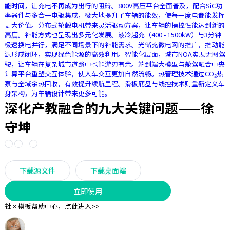
能时间，让充电不再成为出行的阻碍。800V高压平台全面普及，配合SiC功
率器件与多合一电驱集成，极大地提升了车辆的能效，使每一度电都能发挥
更大价值。分布式轮毂电机带来灵活驱动方案，让车辆的操控性能达到新的
高度。补能方式也呈现出多元化发展。液冷超充（400 - 1500kW）与3分钟
极速换电并行，满足不同场景下的补能需求。光储充微电网的推广，推动能
源形成闭环，实现绿色能源的高效利用。智能化层面，城市NOA实现无图驾
驶，让车辆在复杂城市道路中也能游刃有余。端到端大模型与舱驾融合中央
计算平台重塑交互体验，使人车交互更加自然流畅。热管理技术通过CO₂热
泵与全域余热回收，有效提升续航里程。滑板底盘与线控技术则重新定义车
身架构，为车辆设计带来更多可能。
深化产教融合的九大关键问题——徐
守坤
下载源文件
下载桌面端
立即使用
社区模板帮助中心，
点此进入>>