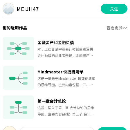
MEIJH47
关注
他的近期作品
查看更多>>
金融资产和金融负债
对于正在备战中级会计考试或者深耕
会计领域的从业者来说，金融资产和
金融负债相关知识的掌握至关重要，
而这张“金融资产和金融负债”思维
Mindmaster 快捷键清单
导图模板，无疑是助力学习的得力工
这是一篇关于Mindmaster 快捷键清单
具。中级会计考试中，金融资产和金
的思维导图，主要内容包括：三、主
融负债是重点且难点内容，涉及复杂
题选择和操作，选择主题，移动主
的分类、确认、计量等知识点。这张
题，复制主题，四、文本编辑和字体
模板以清晰的结构、全面的内容，将
第一章会计总论
设置，文本编辑，字体设置，添加主
这部分知识系统呈现。在分类方面，
这是一篇关于第一章 会计总论的思维
题，插入元素，二、添加主题及相关
详细列举了金融资产的各种分类标准
导图，主要内容包括：第三节 会计目
元素，处理文件，编辑导图，一、基
及对应类别，如以公允价值计量且其
标、会计要素和会计信息质量要求，
础操作。
变动计入当期损益的金融资产、贷款
第二节 会计法规制度体系概述，第一