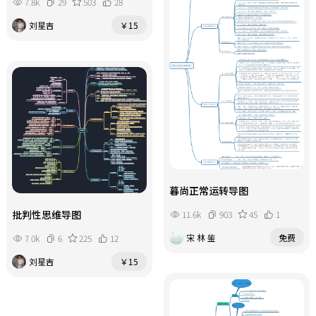
7.8k
29
503
28
刘星吉
￥15
暮尚正常运转导图
批判性思维导图
11.6k
903
45
1
宋 林 鉴
免费
7.0k
6
225
12
刘星吉
￥15