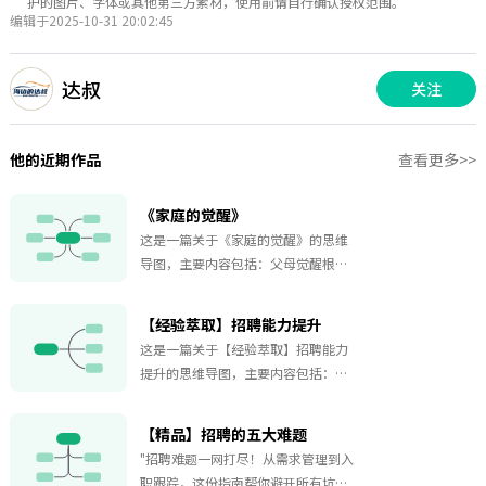
护的图片、字体或其他第三方素材，使用前请自行确认授权范围。
编辑于2025-10-31 20:02:45
达叔
关注
他的近期作品
查看更多>>
《家庭的觉醒》
这是一篇关于《家庭的觉醒》的思维
导图，主要内容包括：父母觉醒根
基，打破教养迷思，孩子唤醒父母，
从控制到赋能，重视当下生活，教养
【经验萃取】招聘能力提升
焦点转变。
这是一篇关于【经验萃取】招聘能力
提升的思维导图，主要内容包括：分
类，流程，技巧，工具，话术，口
诀，下一次会议。
【精品】招聘的五大难题
"招聘难题一网打尽！从需求管理到入
职跟踪，这份指南帮你避开所有坑新