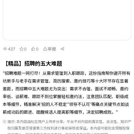
437
0
0
举报
【精品】招聘的五大难题
"招聘难题一网打尽！从需求管理到入职跟踪，这份指南帮你避开所有
坑新手与老手在需求管理、简历搜索、邀约技巧等十大环节存在显著
差距，而招聘中五大难题尤为突出：需求不合理、面试不顺畅、邀约
率低、谈薪难、跟踪不到位掌握轻松邀约法，注意团队匹配、职级成
本等细节，精准解决'招的人不稳定''领导不认可'等痛点关键节点如谈
薪成功后的跟进、提醒候选人提离职等细节，决定招聘成败。"
提示: 本内容由社区用户上传并分享。平台不对内容的真实性、合法性、知识产
权归属及是否侵害第三方权利进行事前审核或保证。本内容可能包含受版权保