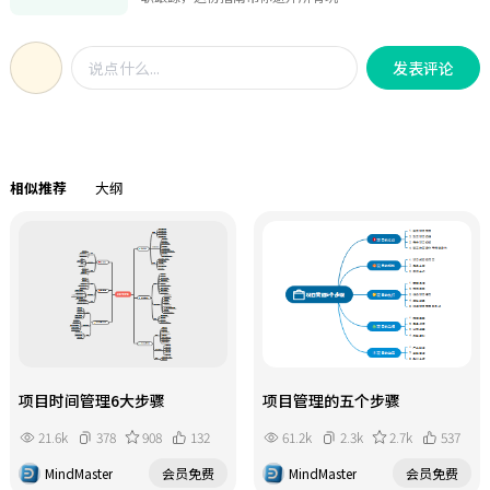
手与老手在需求管理、简历搜索、邀
约技巧等十大环节存在显著差距，而
发表评论
招聘中五大难题尤为突出：需求不合
理、面试不顺畅、邀约率低、谈薪
难、跟踪不到位掌握轻松邀约法，注
意团队匹配、职级成本等细节，精准
解决'招的人不稳定''领导不认可'等痛
相似推荐
大纲
点关键节点如谈薪成功后的跟进、提
醒候选人提离职等细节，决定招聘成
败。"
项目时间管理6大步骤
项目管理的五个步骤
21.6k
378
908
132
61.2k
2.3k
2.7k
537
MindMaster
会员免费
MindMaster
会员免费