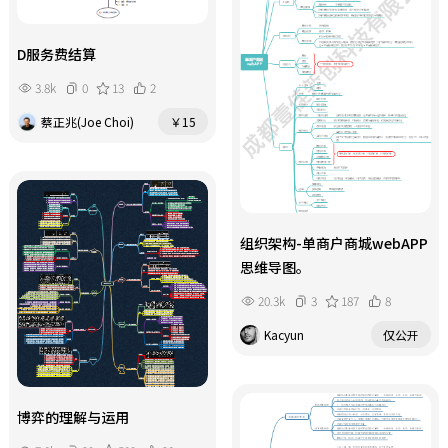
D服务费结算
3.8k
0
13
2
蔡正兆(Joe Choi)
￥15
组织架构-单商户商城webAPP
思维导图。
20.3k
3
187
8
Kacyun
仅公开
博弈的理解与运用