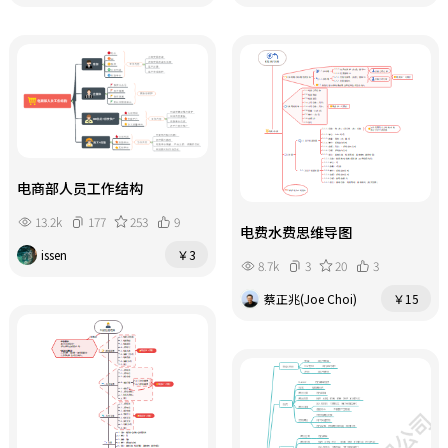
电商部人员工作结构
13.2k
177
253
9
电费水费思维导图
issen
￥3
8.7k
3
20
3
蔡正兆(Joe Choi)
￥15