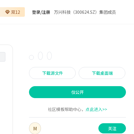
双12
登录
/
注册
万兴科技（300624.SZ）集团成员
下载源文件
下载桌面端
仅公开
社区模板帮助中心，
点此进入>>
M
关注