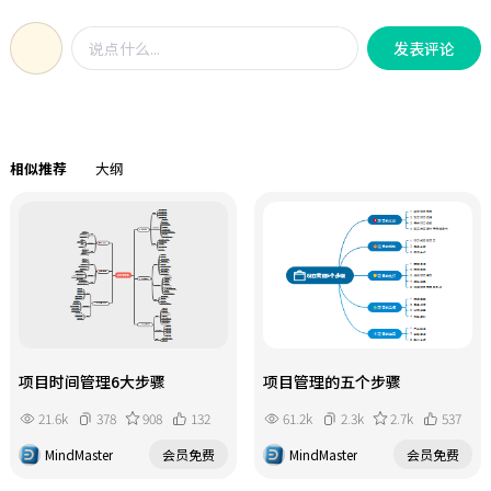
来帮助你完成人生目标和重要的工
作，这里有一些技巧可以帮助你： 1、
发表评论
适合做规划的时间； 2、用日程安排清
单来为自己做规划； 3、合理的记录自
己时间支出，优化时间分配，改变时
间管理方式； 4、确定黄金时间，让工
作更高效； 5、不要排满日程，留出弹
相似推荐
大纲
性时间。
项目时间管理6大步骤
项目管理的五个步骤
21.6k
378
908
132
61.2k
2.3k
2.7k
537
MindMaster
会员免费
MindMaster
会员免费