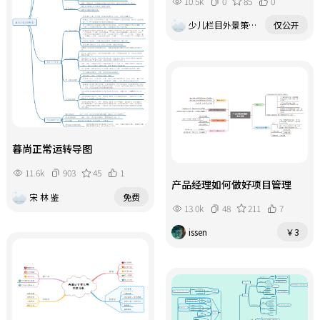
10.5k
0
85
0
少儿栏目外景策划波波老师
仅公开
暮尚正常运转导图
11.6k
903
45
1
产品经理如何做好项目管理
宋 林 鉴
免费
13.0k
48
211
7
issen
￥3