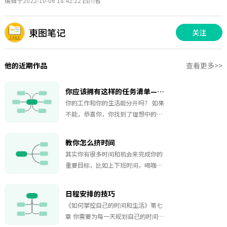
编辑于2022-10-06 18:42:22 四川省
東图笔记
关注
他的近期作品
查看更多>>
你应该拥有这样的任务清单—《如何掌控自己的时间和生活》
你的工作和你的生活能分开吗？ 如果
不能，恭喜你，你找到了理想中的工
作。 如果能，没关系，这里有一个关
于任务清单的小技巧帮助你的工作和
教你怎么挤时间
生活两不相误的达到自己的目标。
其实你有很多时间和机会来完成你的
重要目标，比如上下班时间，喝咖啡
时间，午餐时间，睡觉时间等，这些
时间虽然短暂，但是请不要忽视微积
日程安排的技巧
分的力量。
《如何掌控自己的时间和生活》第七
章 你需要为每一天规划自己的时间，