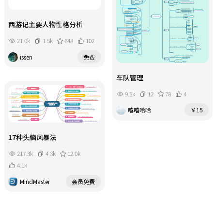
西游记主要人物性格分析
21.0k
1.5k
648
102
issen
免费
车队管理
9.5k
12
78
4
嘻嘻哈哈
￥15
17种头脑风暴法
217.3k
4.3k
12.0k
4.1k
MindMaster
会员免费