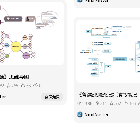
话》思维导图
82
265
66
0
《鲁滨逊漂流记》读书笔记
ter
会员免费
23.9k
311
552
166
MindMaster