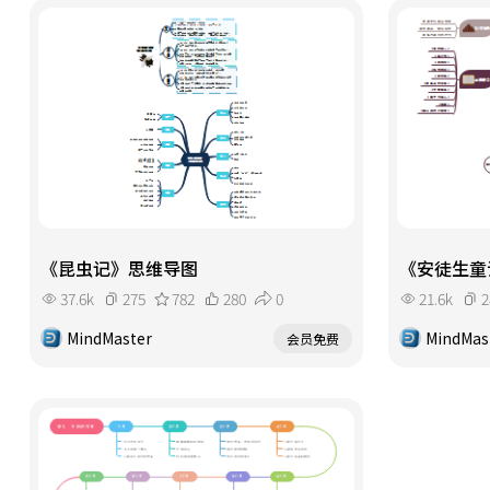
《昆虫记》思维导图
《安徒生童
37.6k
275
782
280
0
21.6k
2
MindMaster
MindMas
会员免费