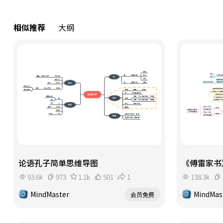
相似推荐
大纲
论语孔子简单思维导图
《傅雷家书
93.6k
973
1.1k
501
1
138.3k
MindMaster
MindMas
会员免费