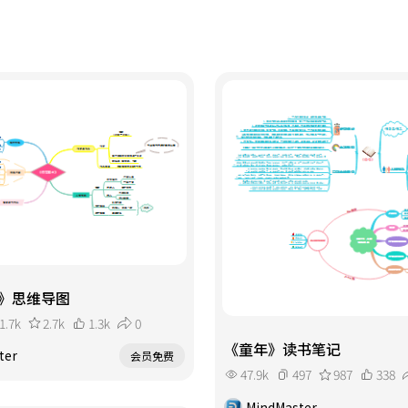
》思维导图
1.7k
2.7k
1.3k
0
《童年》读书笔记
ter
会员免费
47.9k
497
987
338
MindMaster