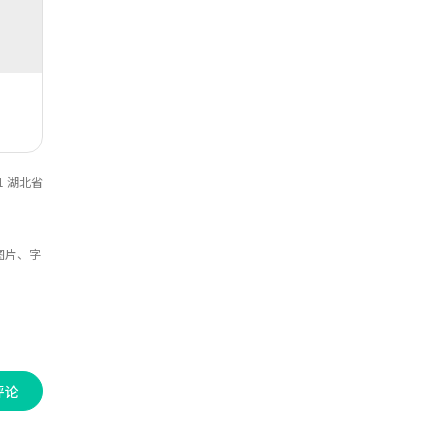
影、焦散投影等等内容。
11 湖北省
图片、字
评论