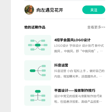
向左遇见花开
关注
他的近期作品
查看更多>>
4招学会国风LOGO设计
LOGO设计 字体设计 设计技巧 新中式
国风 ，中国风，即“中国风格”，是
建立在中国传统文化的基础上，蕴含
大量中国元素并适应全球流行趋势的
抖音运营
艺术形式或生活方式。
抖音运营 小白 轻松上手 ，做好自己的
内容，增加曝光率，适度蹭热点，偶
尔参加小活动。
平面设计——投影制作技巧
设计中常见的投影与倒影制作技巧来
啦，包括悬浮投影、高级产品投影、
锥形投影、创意投影、墙面转角投