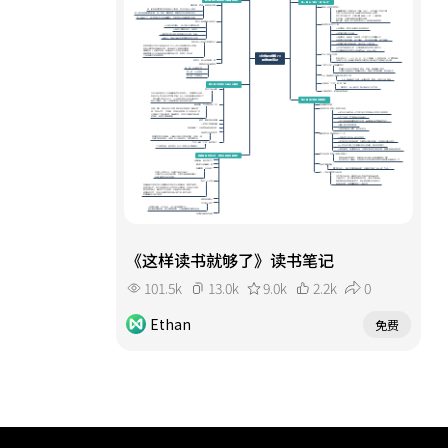
《这样读书就够了》读书笔记
101.5k
13.0k
9.0k
2.2k
0
Ethan
免费