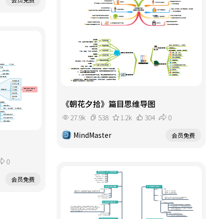
《朝花夕拾》篇目思维导图
27.9k
538
1.2k
304
0
MindMaster
会员免费
0
会员免费