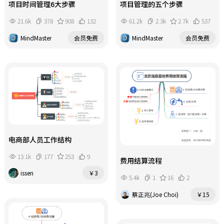
项目时间管理6大步骤
项目管理的五个步骤
21.6k
378
908
132
61.2k
2.3k
2.7k
537
MindMaster
会员免费
MindMaster
会员免费
电商部人员工作结构
13.1k
177
253
9
费用结算流程
issen
￥3
5.4k
1
16
2
蔡正兆(Joe Choi)
￥15