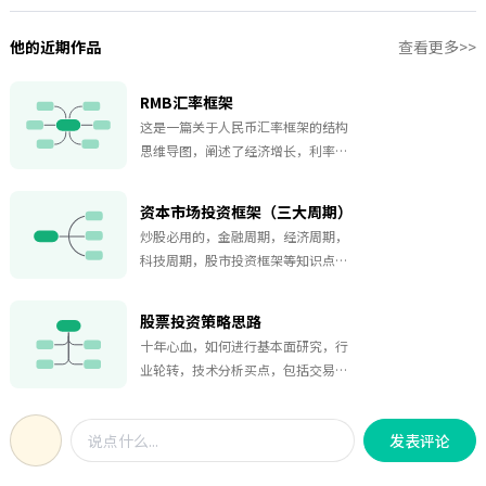
他的近期作品
查看更多>>
RMB汇率框架
这是一篇关于人民币汇率框架的结构
思维导图，阐述了经济增长，利率水
平，突发风险事件，市场情绪。国际
收支，经济账户，资本账户等内容，
资本市场投资框架（三大周期）
对人民币汇率感兴趣的小伙伴可以看
炒股必用的，金融周期，经济周期，
看哟。
科技周期，股市投资框架等知识点的
总结梳理，内容全面，逻辑清晰，希
望对大家有用。
股票投资策略思路
十年心血，如何进行基本面研究，行
业轮转，技术分析买点，包括交易思
路、选股思路、投资境界、客观原
则、主观情感等内容。
发表评论