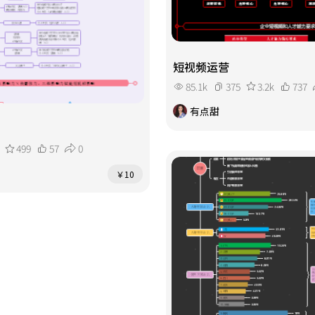
短视频运营
85.1k
375
3.2k
737
有点甜
499
57
0
￥10