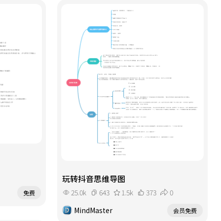
玩转抖音思维导图
25.0k
643
1.5k
373
0
免费
MindMaster
会员免费