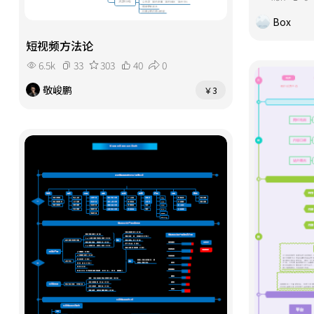
Box
短视频方法论
6.5k
33
303
40
0
敬峻鹏
￥3