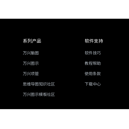
系列产品
软件支持
万兴脑图
软件技巧
万兴图示
教程帮助
万兴项管
使用条款
思维导图知识社区
下载中心
万兴图示模板社区
ICP备16029015号