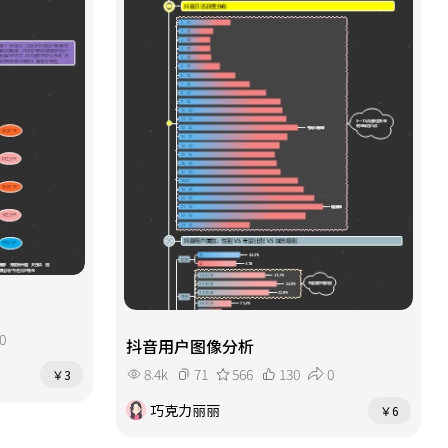
0
抖音用户图像分析
8.4k
71
566
130
0
￥3
巧克力丽丽
￥6