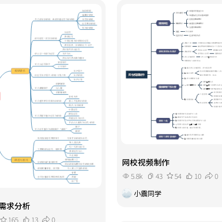
网校视频制作
5.8k
43
54
10
0
小震同学
需求分析
165
13
0