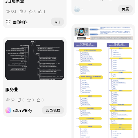
3.3服务业
~
免费
381
5
5
1
墨的制作
￥3
服务业
52
0
0
0
EDbYWBMy
会员免费