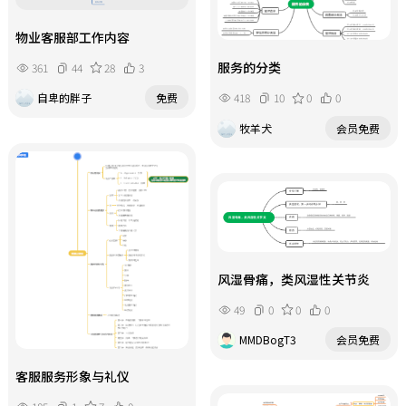
物业客服部工作内容
服务的分类
361
44
28
3
418
10
0
0
自卑的胖子
免费
牧羊犬
会员免费
风湿骨痛，类风湿性关节炎
49
0
0
0
MMDBogT3
会员免费
客服服务形象与礼仪